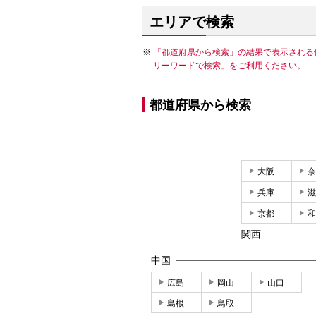
エリアで検索
「都道府県から検索」の結果で表示される
リーワードで検索」をご利用ください。
都道府県から検索
大阪
奈
兵庫
滋
京都
和
関西
中国
広島
岡山
山口
島根
鳥取