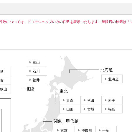
件数については、ドコモショップのみの件数を表示いたします。量販店の検索は「
富山
北海道
石川
良
北海道
福井
賀
北陸
歌山
東北
青森
秋田
岩手
山形
宮城
福島
関東・甲信越
東京
神奈川
千葉