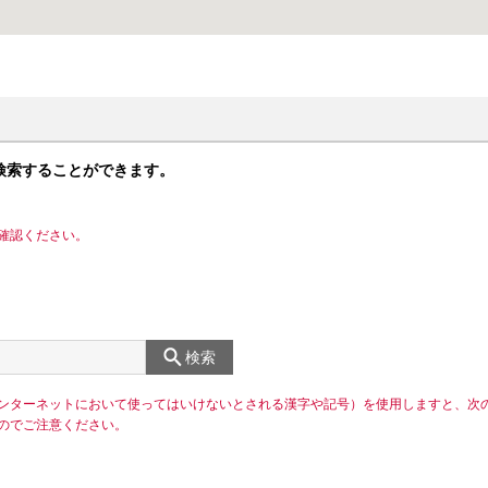
検索することができます。
確認ください。
検索
ンターネットにおいて使ってはいけないとされる漢字や記号）を使用しますと、次
のでご注意ください。