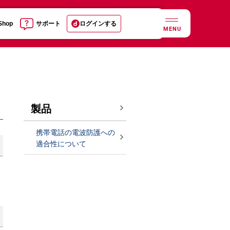
 Shop
サポート
ログインする
MENU
製品
携帯電話の電波防護への
適合性について