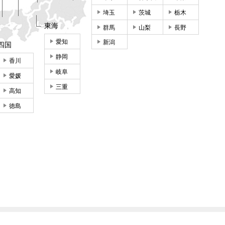
埼玉
茨城
栃木
東海
群馬
山梨
長野
愛知
新潟
四国
静岡
香川
岐阜
愛媛
三重
高知
徳島