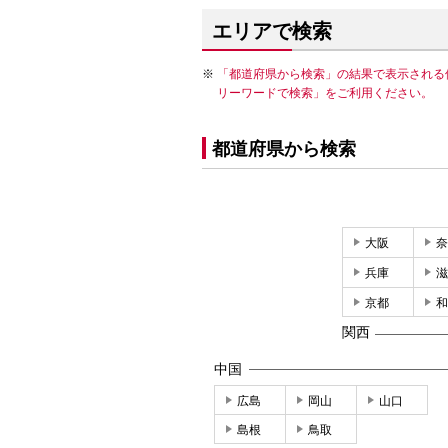
エリアで検索
「都道府県から検索」の結果で表示される
リーワードで検索」をご利用ください。
都道府県から検索
大阪
奈
兵庫
滋
京都
和
関西
中国
広島
岡山
山口
島根
鳥取