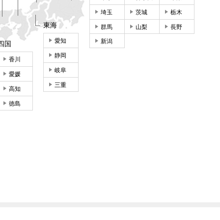
埼玉
茨城
栃木
東海
群馬
山梨
長野
愛知
新潟
四国
静岡
香川
岐阜
愛媛
三重
高知
徳島