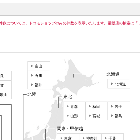
件数については、ドコモショップのみの件数を表示いたします。量販店の検索は「
富山
北海道
石川
良
北海道
福井
賀
北陸
歌山
東北
青森
秋田
岩手
山形
宮城
福島
関東・甲信越
東京
神奈川
千葉