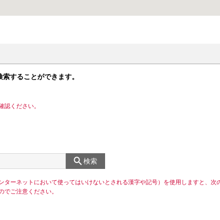
検索することができます。
確認ください。
検索
ンターネットにおいて使ってはいけないとされる漢字や記号）を使用しますと、次
のでご注意ください。