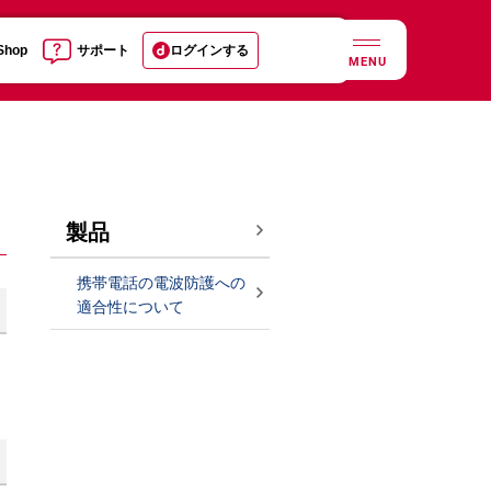
 Shop
サポート
ログインする
MENU
製品
携帯電話の電波防護への
適合性について