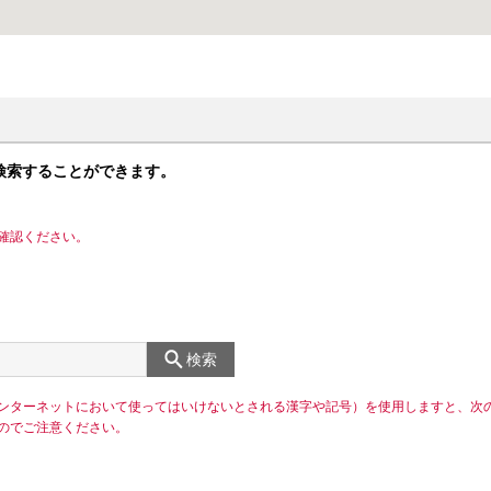
検索することができます。
確認ください。
検索
ンターネットにおいて使ってはいけないとされる漢字や記号）を使用しますと、次
のでご注意ください。