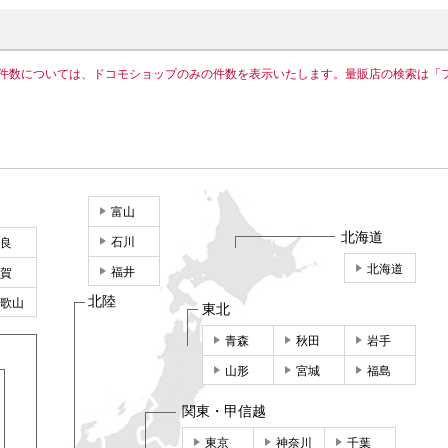
件数については、ドコモショップのみの件数を表示いたします。量販店の検索は「
富山
北海道
石川
良
北海道
福井
賀
北陸
歌山
東北
青森
秋田
岩手
山形
宮城
福島
関東・甲信越
東京
神奈川
千葉