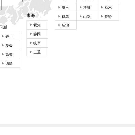
埼玉
茨城
栃木
東海
群馬
山梨
長野
愛知
新潟
四国
静岡
香川
岐阜
愛媛
三重
高知
徳島