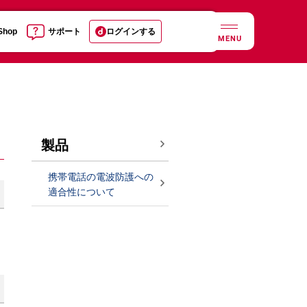
 Shop
サポート
ログインする
MENU
製品
携帯電話の電波防護への
適合性について