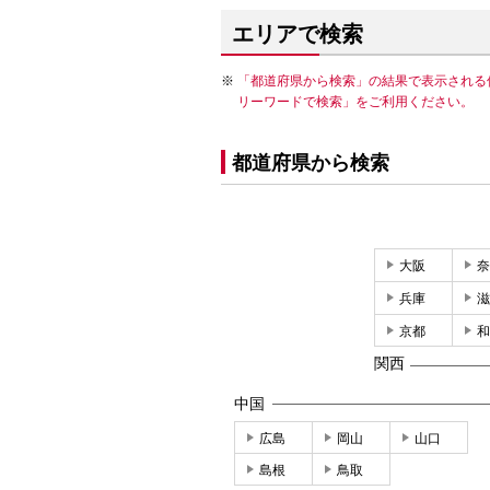
エリアで検索
「都道府県から検索」の結果で表示される
リーワードで検索」をご利用ください。
都道府県から検索
大阪
奈
兵庫
滋
京都
和
関西
中国
広島
岡山
山口
島根
鳥取