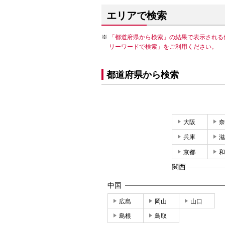
エリアで検索
「都道府県から検索」の結果で表示される
リーワードで検索」をご利用ください。
都道府県から検索
大阪
奈
兵庫
滋
京都
和
関西
中国
広島
岡山
山口
島根
鳥取