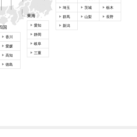
埼玉
茨城
栃木
東海
群馬
山梨
長野
愛知
新潟
四国
静岡
香川
岐阜
愛媛
三重
高知
徳島