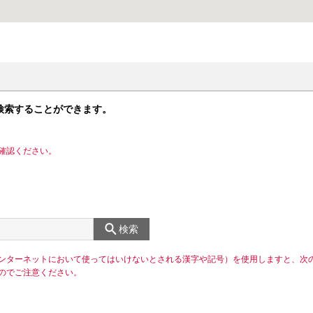
検索することができます。
確認ください。
検索
ンターネットにおいて使ってはいけないとされる漢字や記号）を使用しますと、次
のでご注意ください。