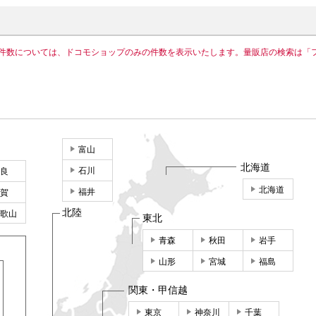
件数については、ドコモショップのみの件数を表示いたします。量販店の検索は「
富山
北海道
石川
良
北海道
福井
賀
北陸
歌山
東北
青森
秋田
岩手
山形
宮城
福島
関東・甲信越
東京
神奈川
千葉