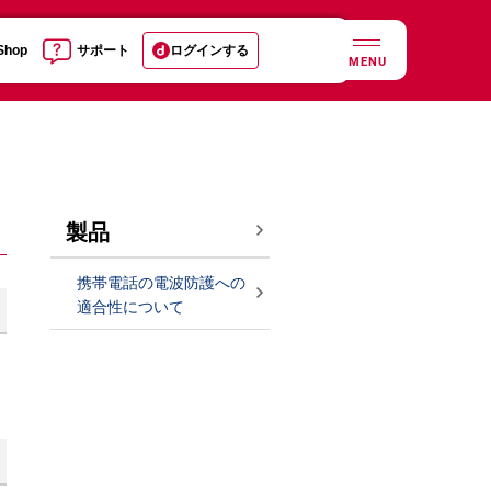
 Shop
サポート
ログインする
MENU
製品
携帯電話の電波防護への
適合性について