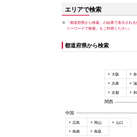
エリアで検索
「都道府県から検索」の結果で表示される
リーワードで検索」をご利用ください。
都道府県から検索
大阪
奈
兵庫
滋
京都
和
関西
中国
広島
岡山
山口
島根
鳥取