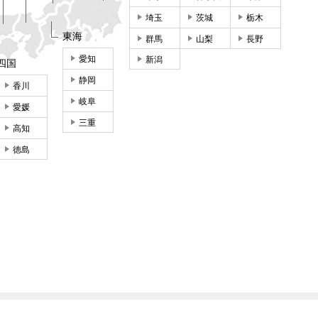
埼玉
茨城
栃木
東海
群馬
山梨
長野
愛知
新潟
四国
静岡
香川
岐阜
愛媛
三重
高知
徳島