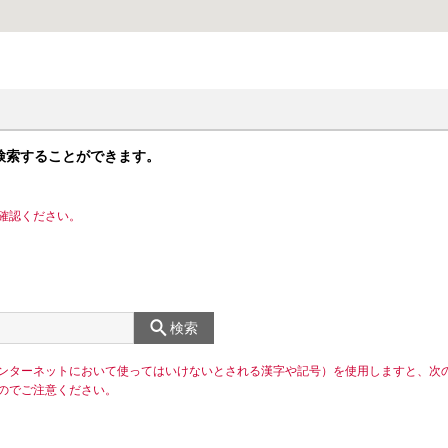
検索することができます。
確認ください。
検索
ンターネットにおいて使ってはいけないとされる漢字や記号）を使用しますと、次
のでご注意ください。