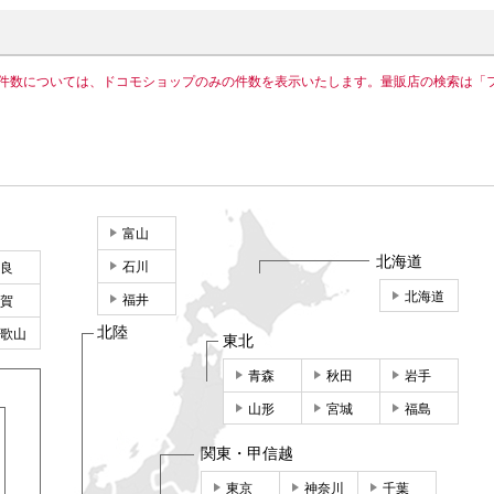
件数については、ドコモショップのみの件数を表示いたします。量販店の検索は「
富山
北海道
石川
良
北海道
福井
賀
北陸
歌山
東北
青森
秋田
岩手
山形
宮城
福島
関東・甲信越
東京
神奈川
千葉