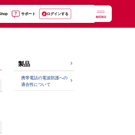
 Shop
サポート
ログインする
MENU
製品
携帯電話の電波防護への
適合性について