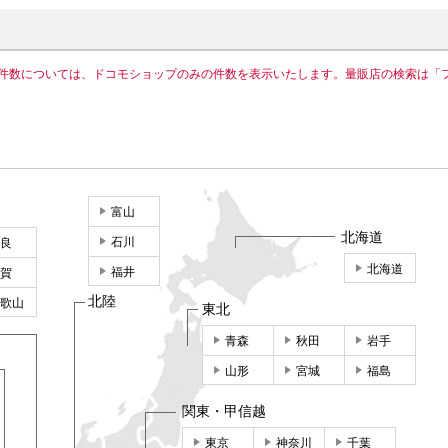
件数については、ドコモショップのみの件数を表示いたします。量販店の検索は「
富山
北海道
石川
良
北海道
福井
賀
北陸
歌山
東北
青森
秋田
岩手
山形
宮城
福島
関東・甲信越
東京
神奈川
千葉