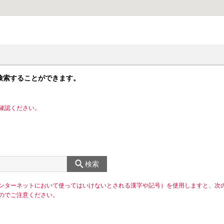
検索することができます。
確認ください。
検索
ンターネットにおいて使ってはいけないとされる漢字や記号）を使用しますと、次
のでご注意ください。