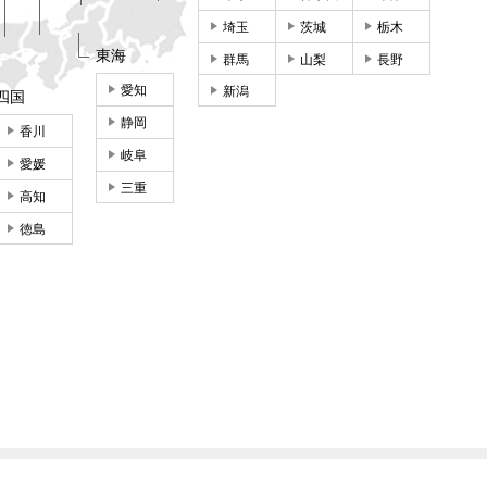
埼玉
茨城
栃木
東海
群馬
山梨
長野
愛知
新潟
四国
静岡
香川
岐阜
愛媛
三重
高知
徳島