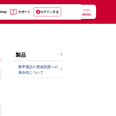
 Shop
サポート
ログインする
MENU
製品
携帯電話の電波防護への
適合性について