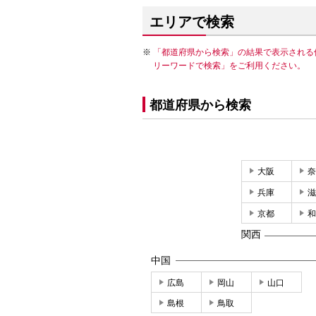
エリアで検索
「都道府県から検索」の結果で表示される
リーワードで検索」をご利用ください。
都道府県から検索
大阪
奈
兵庫
滋
京都
和
関西
中国
広島
岡山
山口
島根
鳥取