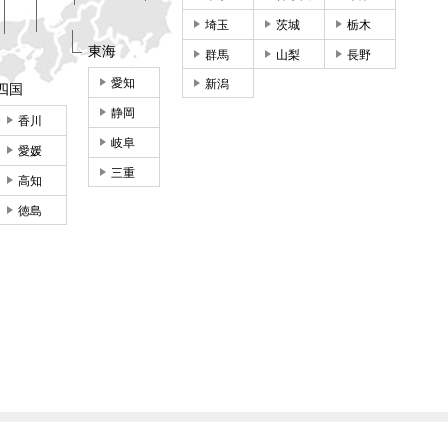
埼玉
茨城
栃木
東海
群馬
山梨
長野
愛知
新潟
四国
静岡
香川
岐阜
愛媛
三重
高知
徳島