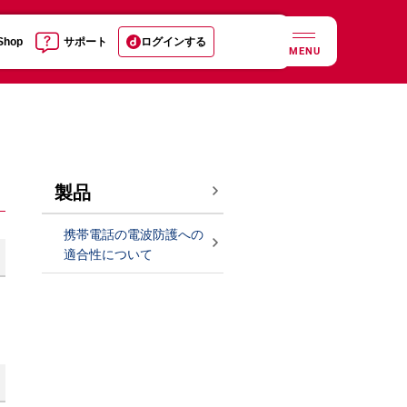
 Shop
サポート
ログインする
MENU
製品
携帯電話の電波防護への
適合性について