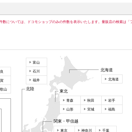
件数については、ドコモショップのみの件数を表示いたします。量販店の検索は「
富山
北海道
石川
良
北海道
福井
賀
北陸
歌山
東北
青森
秋田
岩手
山形
宮城
福島
関東・甲信越
東京
神奈川
千葉