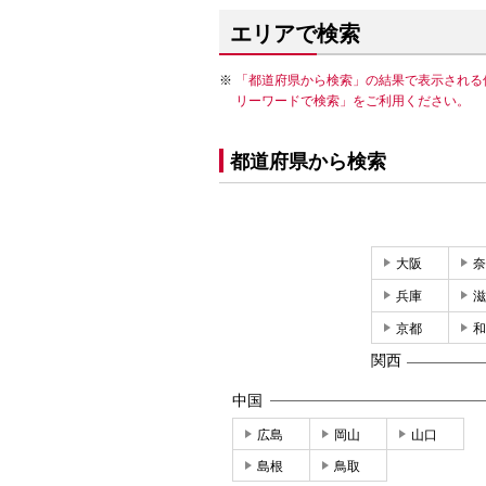
エリアで検索
「都道府県から検索」の結果で表示される
リーワードで検索」をご利用ください。
都道府県から検索
大阪
奈
兵庫
滋
京都
和
関西
中国
広島
岡山
山口
島根
鳥取