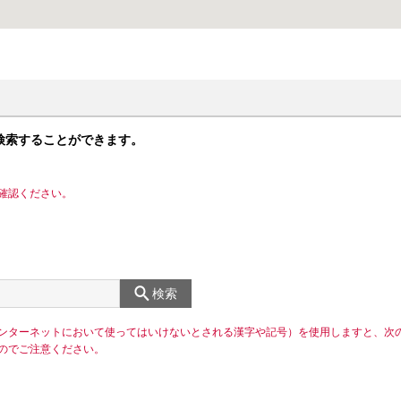
検索することができます。
確認ください。
検索
ンターネットにおいて使ってはいけないとされる漢字や記号）を使用しますと、次
のでご注意ください。