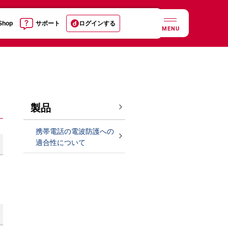
 Shop
サポート
ログインする
MENU
製品
携帯電話の電波防護への
適合性について