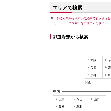
エリアで検索
「都道府県から検索」の結果で表示される
リーワードで検索」をご利用ください。
都道府県から検索
大阪
奈
兵庫
滋
京都
和
関西
中国
広島
岡山
山口
島根
鳥取