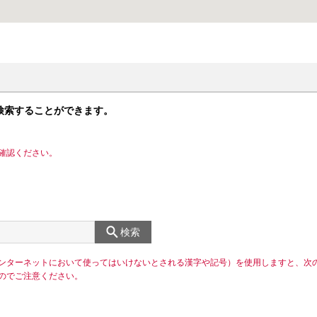
検索することができます。
確認ください。
検索
ンターネットにおいて使ってはいけないとされる漢字や記号）を使用しますと、次
のでご注意ください。