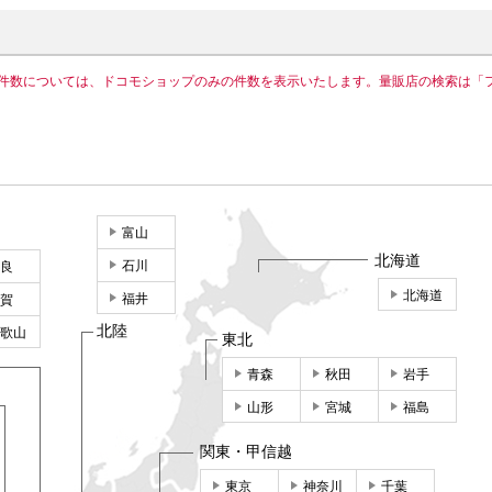
件数については、ドコモショップのみの件数を表示いたします。量販店の検索は「
富山
北海道
石川
良
北海道
福井
賀
北陸
歌山
東北
青森
秋田
岩手
山形
宮城
福島
関東・甲信越
東京
神奈川
千葉