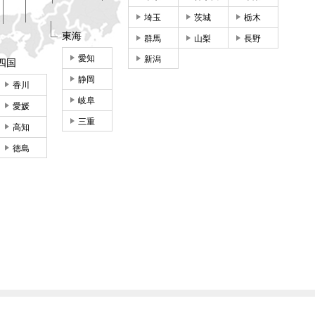
埼玉
茨城
栃木
東海
群馬
山梨
長野
愛知
新潟
四国
静岡
香川
岐阜
愛媛
三重
高知
徳島