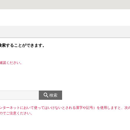
検索することができます。
確認ください。
検索
ンターネットにおいて使ってはいけないとされる漢字や記号）を使用しますと、次
のでご注意ください。