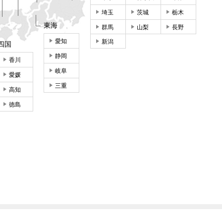
埼玉
茨城
栃木
東海
群馬
山梨
長野
愛知
新潟
四国
静岡
香川
岐阜
愛媛
三重
高知
徳島