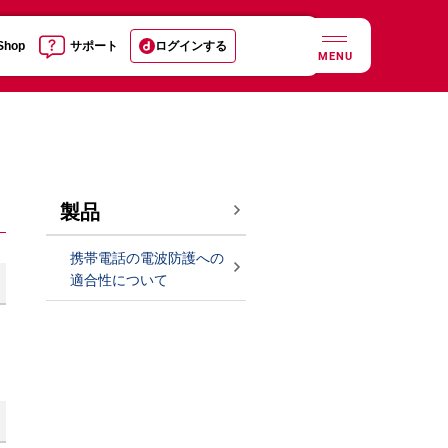
 Shop
サポート
ログインする
MENU
製品
携帯電話の電波防護への
適合性について