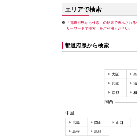
エリアで検索
「都道府県から検索」の結果で表示される
リーワードで検索」をご利用ください。
都道府県から検索
大阪
奈
兵庫
滋
京都
和
関西
中国
広島
岡山
山口
島根
鳥取