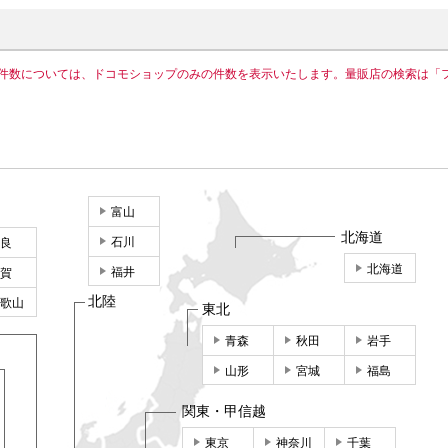
件数については、ドコモショップのみの件数を表示いたします。量販店の検索は「
富山
北海道
石川
良
北海道
福井
賀
北陸
歌山
東北
青森
秋田
岩手
山形
宮城
福島
関東・甲信越
東京
神奈川
千葉