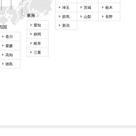
埼玉
茨城
栃木
東海
群馬
山梨
長野
愛知
新潟
四国
静岡
香川
岐阜
愛媛
三重
高知
徳島