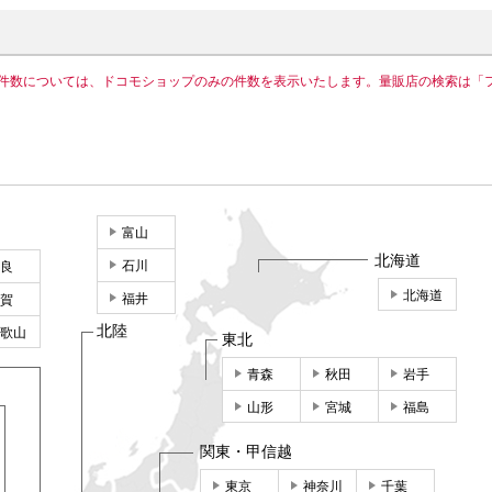
件数については、ドコモショップのみの件数を表示いたします。量販店の検索は「
富山
北海道
石川
良
北海道
福井
賀
北陸
歌山
東北
青森
秋田
岩手
山形
宮城
福島
関東・甲信越
東京
神奈川
千葉