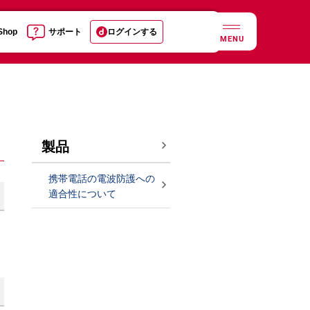
 Shop
サポート
ログインする
MENU
製品
携帯電話の電波防護への
適合性について