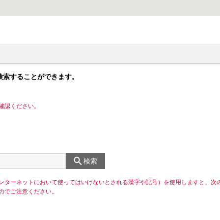
検索することができます。
確認ください。
検索
ンターネットにおいて使ってはいけないとされる漢字や記号）を使用しますと、次
のでご注意ください。