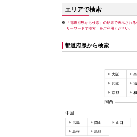
エリアで検索
「都道府県から検索」の結果で表示される
リーワードで検索」をご利用ください。
都道府県から検索
大阪
奈
兵庫
滋
京都
和
関西
中国
広島
岡山
山口
島根
鳥取