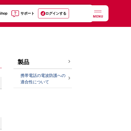
 Shop
サポート
ログインする
MENU
製品
携帯電話の電波防護への
適合性について