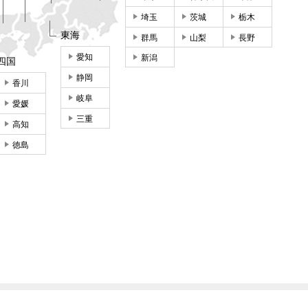
埼玉
茨城
栃木
東海
群馬
山梨
長野
愛知
新潟
四国
静岡
香川
岐阜
愛媛
三重
高知
徳島