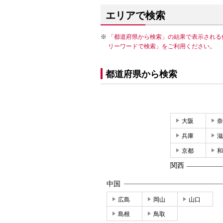
エリアで検索
「都道府県から検索」の結果で表示される
リーワードで検索」をご利用ください。
都道府県から検索
大阪
奈
兵庫
滋
京都
和
関西
中国
広島
岡山
山口
島根
鳥取