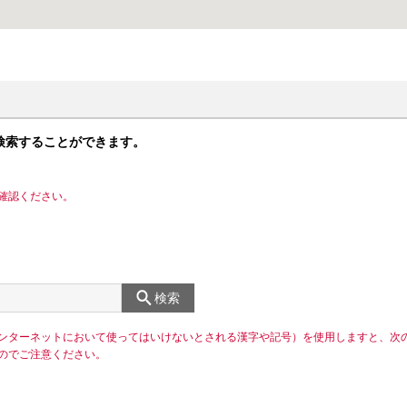
検索することができます。
確認ください。
検索
ンターネットにおいて使ってはいけないとされる漢字や記号）を使用しますと、次
のでご注意ください。