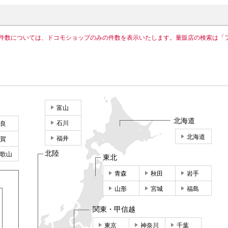
件数については、ドコモショップのみの件数を表示いたします。量販店の検索は「
富山
北海道
石川
良
北海道
福井
賀
北陸
歌山
東北
青森
秋田
岩手
山形
宮城
福島
関東・甲信越
東京
神奈川
千葉