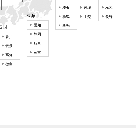
埼玉
茨城
栃木
東海
群馬
山梨
長野
愛知
新潟
四国
静岡
香川
岐阜
愛媛
三重
高知
徳島