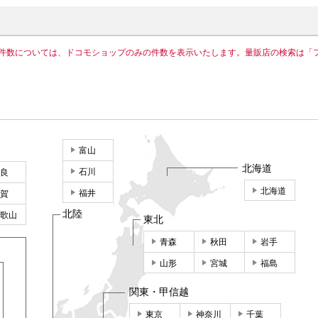
件数については、ドコモショップのみの件数を表示いたします。量販店の検索は「
富山
北海道
石川
良
北海道
福井
賀
北陸
歌山
東北
青森
秋田
岩手
山形
宮城
福島
関東・甲信越
東京
神奈川
千葉