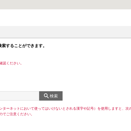
検索することができます。
確認ください。
検索
ンターネットにおいて使ってはいけないとされる漢字や記号）を使用しますと、次
のでご注意ください。