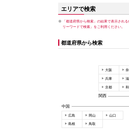
エリアで検索
「都道府県から検索」の結果で表示される
リーワードで検索」をご利用ください。
都道府県から検索
大阪
奈
兵庫
滋
京都
和
関西
中国
広島
岡山
山口
島根
鳥取