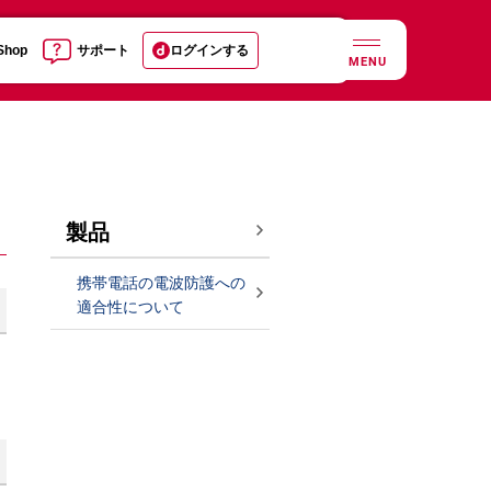
 Shop
サポート
ログインする
MENU
製品
携帯電話の電波防護への
適合性について