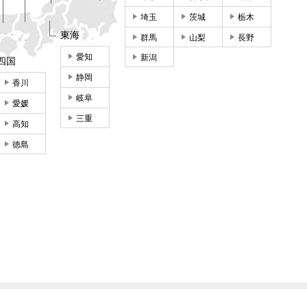
埼玉
茨城
栃木
東海
群馬
山梨
長野
愛知
新潟
四国
静岡
香川
岐阜
愛媛
三重
高知
徳島