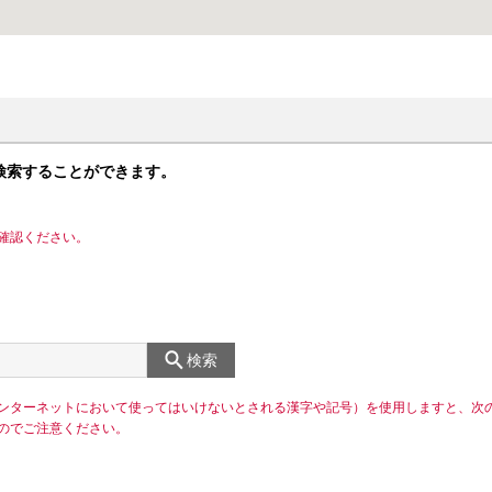
検索することができます。
確認ください。
検索
ンターネットにおいて使ってはいけないとされる漢字や記号）を使用しますと、次
のでご注意ください。