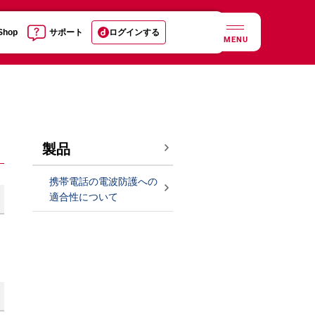
 Shop
サポート
ログインする
MENU
製品
携帯電話の電波防護への
適合性について