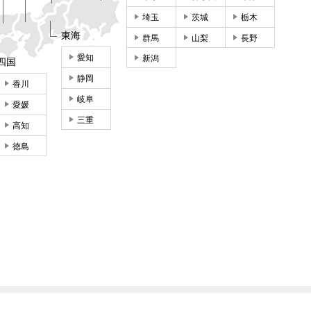
埼玉
茨城
栃木
東海
群馬
山梨
長野
愛知
新潟
四国
静岡
香川
岐阜
愛媛
三重
高知
徳島