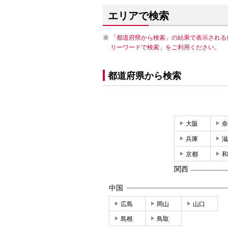
エリアで検索
「都道府県から検索」の結果で表示される
リーワードで検索」をご利用ください。
都道府県から検索
大阪
奈
兵庫
滋
京都
和
関西
中国
広島
岡山
山口
島根
鳥取