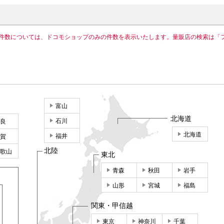
件数については、ドコモショップのみの件数を表示いたします。量販店の検索は「
富山
北海道
石川
良
北海道
福井
賀
北陸
歌山
東北
青森
秋田
岩手
山形
宮城
福島
関東・甲信越
東京
神奈川
千葉