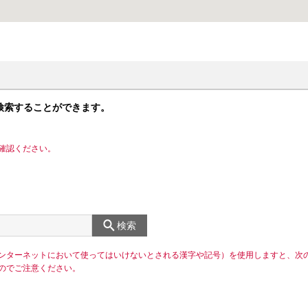
検索することができます。
確認ください。
検索
ンターネットにおいて使ってはいけないとされる漢字や記号）を使用しますと、次
のでご注意ください。