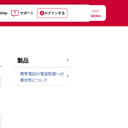
 Shop
サポート
ログインする
MENU
製品
携帯電話の電波防護への
適合性について