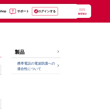
 Shop
サポート
ログインする
MENU
製品
携帯電話の電波防護への
適合性について