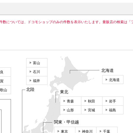
件数については、ドコモショップのみの件数を表示いたします。量販店の検索は「
富山
北海道
石川
良
北海道
福井
賀
北陸
歌山
東北
青森
秋田
岩手
山形
宮城
福島
関東・甲信越
東京
神奈川
千葉