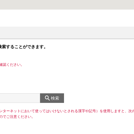
検索することができます。
確認ください。
検索
ンターネットにおいて使ってはいけないとされる漢字や記号）を使用しますと、次
のでご注意ください。