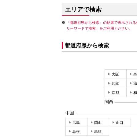
エリアで検索
「都道府県から検索」の結果で表示される
リーワードで検索」をご利用ください。
都道府県から検索
大阪
奈
兵庫
滋
京都
和
関西
中国
広島
岡山
山口
島根
鳥取