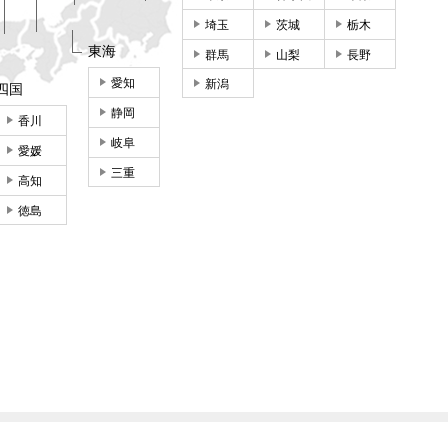
埼玉
茨城
栃木
東海
群馬
山梨
長野
愛知
新潟
四国
静岡
香川
岐阜
愛媛
三重
高知
徳島