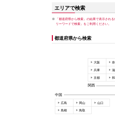
エリアで検索
「都道府県から検索」の結果で表示される
リーワードで検索」をご利用ください。
都道府県から検索
大阪
奈
兵庫
滋
京都
和
関西
中国
広島
岡山
山口
島根
鳥取