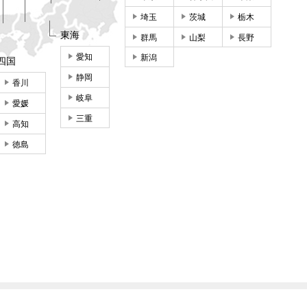
埼玉
茨城
栃木
東海
群馬
山梨
長野
愛知
新潟
四国
静岡
香川
岐阜
愛媛
三重
高知
徳島