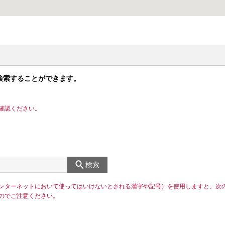
検索することができます。
確認ください。
検索
ンターネットにおいて使ってはいけないとされる漢字や記号）を使用しますと、次
のでご注意ください。