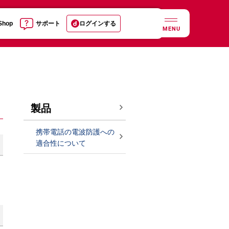
 Shop
サポート
ログインする
MENU
製品
携帯電話の電波防護への
適合性について