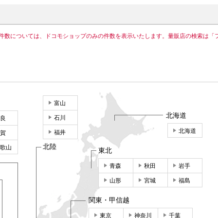
件数については、ドコモショップのみの件数を表示いたします。量販店の検索は「
富山
北海道
石川
良
北海道
福井
賀
北陸
歌山
東北
青森
秋田
岩手
山形
宮城
福島
関東・甲信越
東京
神奈川
千葉