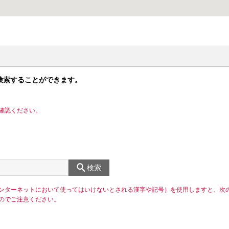
検索することができます。
確認ください。
検索
ンターネットにおいて使ってはいけないとされる漢字や記号）を使用しますと、次
のでご注意ください。