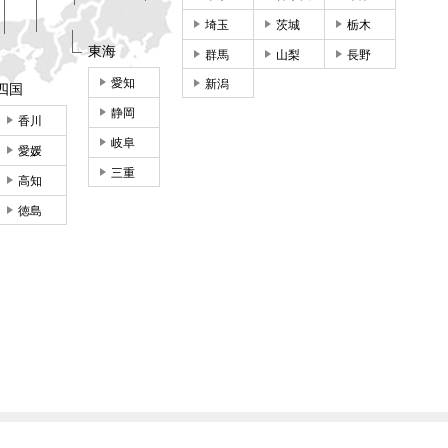
埼玉
茨城
栃木
東海
群馬
山梨
長野
愛知
新潟
四国
静岡
香川
岐阜
愛媛
三重
高知
徳島