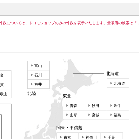
件数については、ドコモショップのみの件数を表示いたします。量販店の検索は「
富山
北海道
石川
良
北海道
福井
賀
北陸
歌山
東北
青森
秋田
岩手
山形
宮城
福島
関東・甲信越
東京
神奈川
千葉