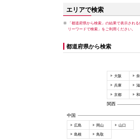
エリアで検索
「都道府県から検索」の結果で表示される
リーワードで検索」をご利用ください。
都道府県から検索
大阪
奈
兵庫
滋
京都
和
関西
中国
広島
岡山
山口
島根
鳥取