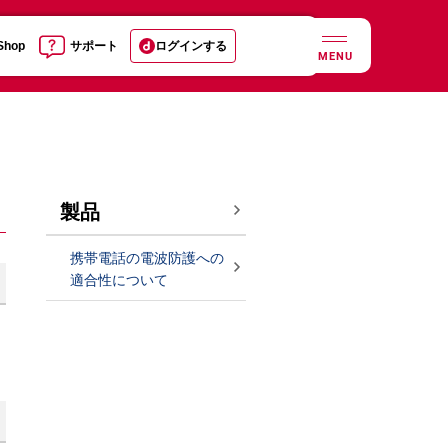
 Shop
サポート
ログインする
MENU
製品
携帯電話の電波防護への
適合性について