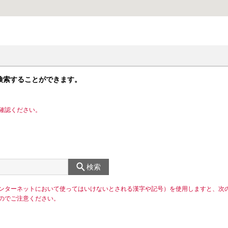
検索することができます。
確認ください。
検索
ンターネットにおいて使ってはいけないとされる漢字や記号）を使用しますと、次
のでご注意ください。