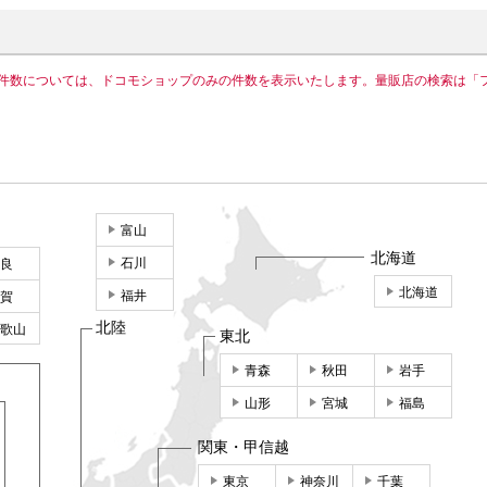
件数については、ドコモショップのみの件数を表示いたします。量販店の検索は「
富山
北海道
石川
良
北海道
福井
賀
北陸
歌山
東北
青森
秋田
岩手
山形
宮城
福島
関東・甲信越
東京
神奈川
千葉