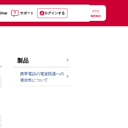
 Shop
サポート
ログインする
MENU
製品
携帯電話の電波防護への
適合性について