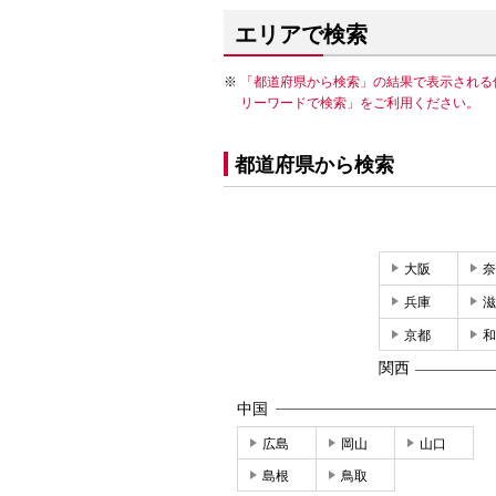
エリアで検索
「都道府県から検索」の結果で表示される
リーワードで検索」をご利用ください。
都道府県から検索
大阪
奈
兵庫
滋
京都
和
関西
中国
広島
岡山
山口
島根
鳥取