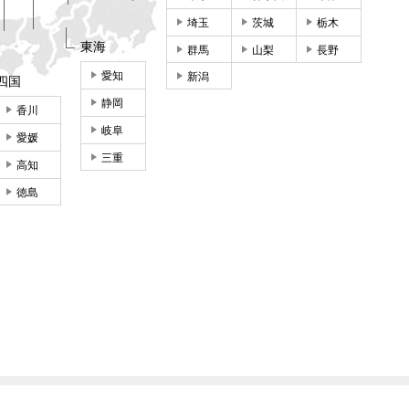
埼玉
茨城
栃木
東海
群馬
山梨
長野
愛知
新潟
四国
静岡
香川
岐阜
愛媛
三重
高知
徳島