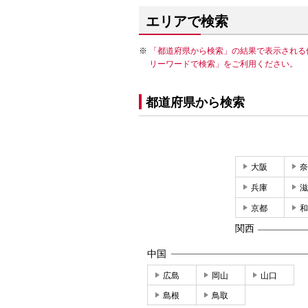
エリアで検索
「都道府県から検索」の結果で表示される
リーワードで検索」をご利用ください。
都道府県から検索
大阪
奈
兵庫
滋
京都
和
関西
中国
広島
岡山
山口
島根
鳥取