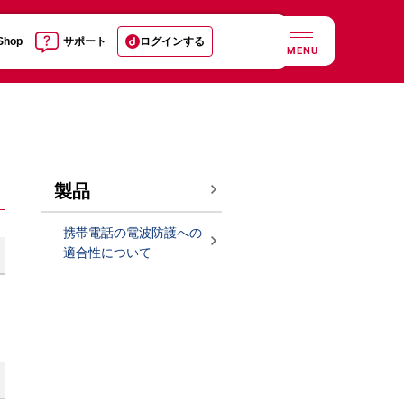
 Shop
サポート
ログインする
MENU
製品
携帯電話の電波防護への
適合性について