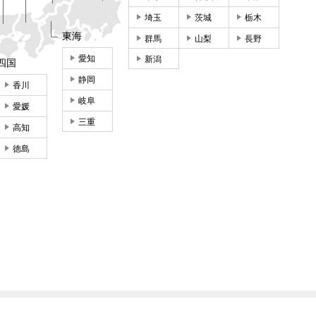
埼玉
茨城
栃木
東海
群馬
山梨
長野
愛知
新潟
四国
静岡
香川
岐阜
愛媛
三重
高知
徳島