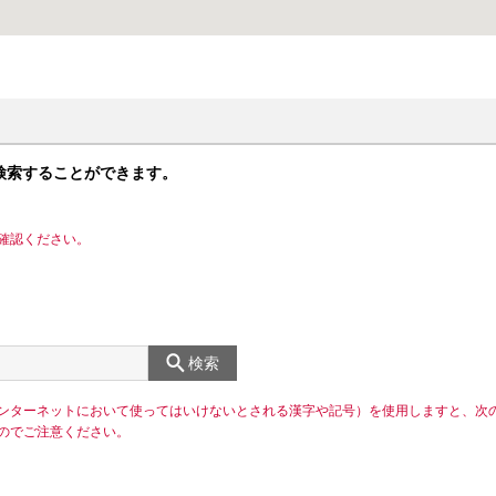
検索することができます。
確認ください。
検索
ンターネットにおいて使ってはいけないとされる漢字や記号）を使用しますと、次
のでご注意ください。