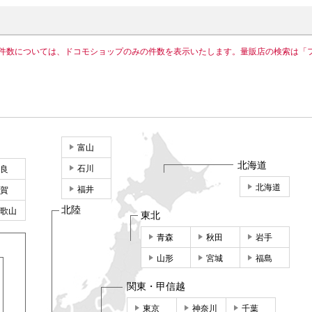
件数については、ドコモショップのみの件数を表示いたします。量販店の検索は「
富山
北海道
石川
良
北海道
福井
賀
北陸
歌山
東北
青森
秋田
岩手
山形
宮城
福島
関東・甲信越
東京
神奈川
千葉