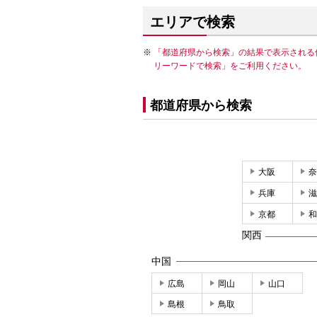
エリアで検索
「都道府県から検索」の結果で表示される
リーワードで検索」をご利用ください。
都道府県から検索
大阪
奈
兵庫
滋
京都
和
関西
中国
広島
岡山
山口
島根
鳥取