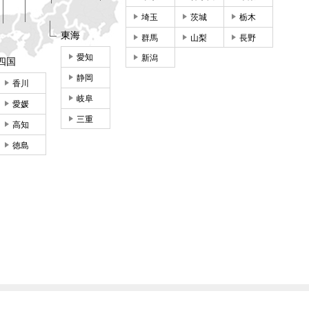
埼玉
茨城
栃木
東海
群馬
山梨
長野
愛知
新潟
四国
静岡
香川
岐阜
愛媛
三重
高知
徳島