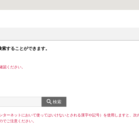
検索することができます。
確認ください。
検索
ンターネットにおいて使ってはいけないとされる漢字や記号）を使用しますと、次
のでご注意ください。