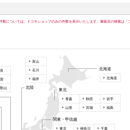
件数については、ドコモショップのみの件数を表示いたします。量販店の検索は「
富山
北海道
石川
良
北海道
福井
賀
北陸
歌山
東北
青森
秋田
岩手
山形
宮城
福島
関東・甲信越
東京
神奈川
千葉