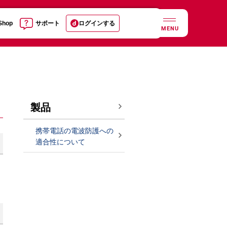
 Shop
サポート
ログインする
MENU
製品
携帯電話の電波防護への
適合性について