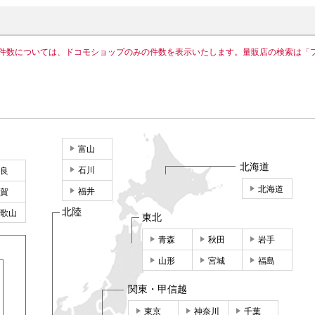
件数については、ドコモショップのみの件数を表示いたします。量販店の検索は「
富山
北海道
石川
良
北海道
福井
賀
北陸
歌山
東北
青森
秋田
岩手
山形
宮城
福島
関東・甲信越
東京
神奈川
千葉