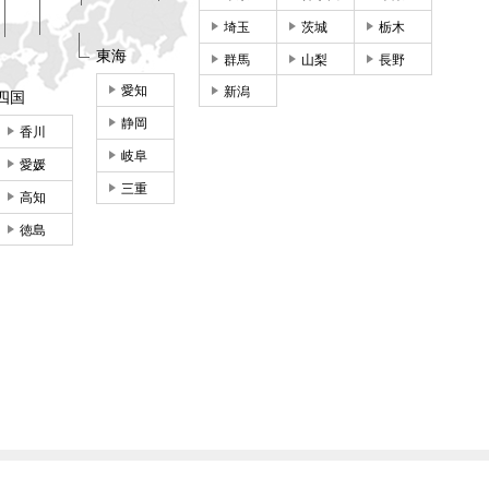
埼玉
茨城
栃木
東海
群馬
山梨
長野
愛知
新潟
四国
静岡
香川
岐阜
愛媛
三重
高知
徳島