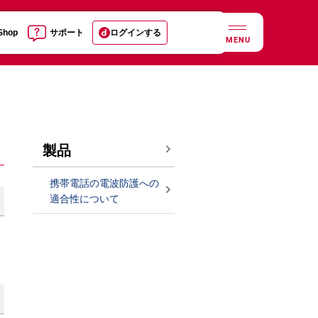
 Shop
サポート
ログインする
MENU
製品
携帯電話の電波防護への
適合性について