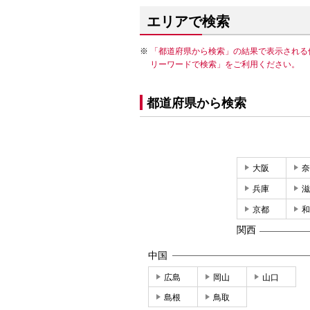
エリアで検索
「都道府県から検索」の結果で表示される
リーワードで検索」をご利用ください。
都道府県から検索
大阪
奈
兵庫
滋
京都
和
関西
中国
広島
岡山
山口
島根
鳥取