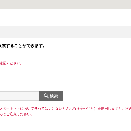
検索することができます。
確認ください。
検索
ンターネットにおいて使ってはいけないとされる漢字や記号）を使用しますと、次
のでご注意ください。