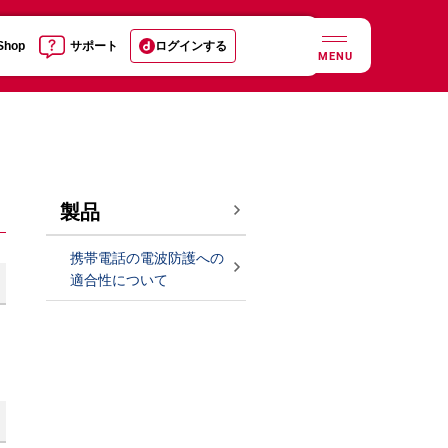
 Shop
サポート
ログインする
MENU
製品
携帯電話の電波防護への
適合性について