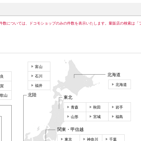
件数については、ドコモショップのみの件数を表示いたします。量販店の検索は「
富山
北海道
石川
良
北海道
福井
賀
北陸
歌山
東北
青森
秋田
岩手
山形
宮城
福島
関東・甲信越
東京
神奈川
千葉