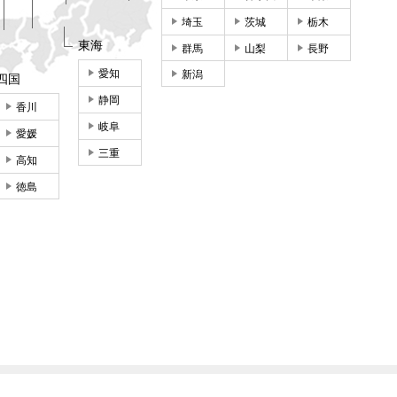
埼玉
茨城
栃木
東海
群馬
山梨
長野
愛知
新潟
四国
静岡
香川
岐阜
愛媛
三重
高知
徳島