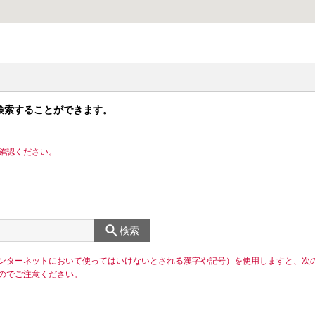
検索することができます。
確認ください。
検索
ンターネットにおいて使ってはいけないとされる漢字や記号）を使用しますと、次
のでご注意ください。