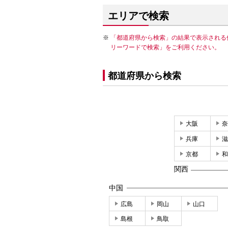
エリアで検索
「都道府県から検索」の結果で表示される
リーワードで検索」をご利用ください。
都道府県から検索
大阪
奈
兵庫
滋
京都
和
関西
中国
広島
岡山
山口
島根
鳥取