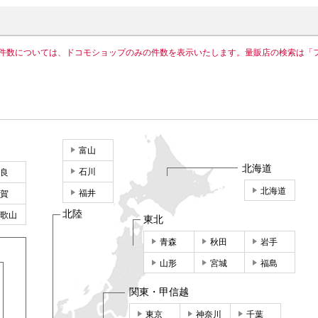
件数については、ドコモショップのみの件数を表示いたします。量販店の検索は「
富山
北海道
石川
良
北海道
福井
賀
北陸
歌山
東北
青森
秋田
岩手
山形
宮城
福島
関東・甲信越
東京
神奈川
千葉