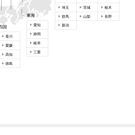
埼玉
茨城
栃木
東海
群馬
山梨
長野
愛知
新潟
四国
静岡
香川
岐阜
愛媛
三重
高知
徳島