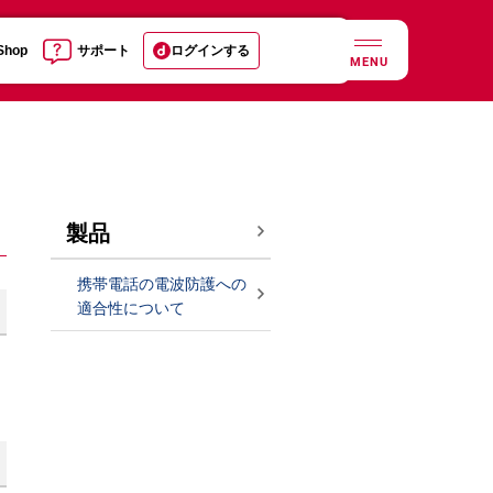
 Shop
サポート
ログインする
MENU
製品
携帯電話の電波防護への
適合性について