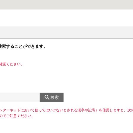
検索することができます。
確認ください。
検索
ンターネットにおいて使ってはいけないとされる漢字や記号）を使用しますと、次
のでご注意ください。