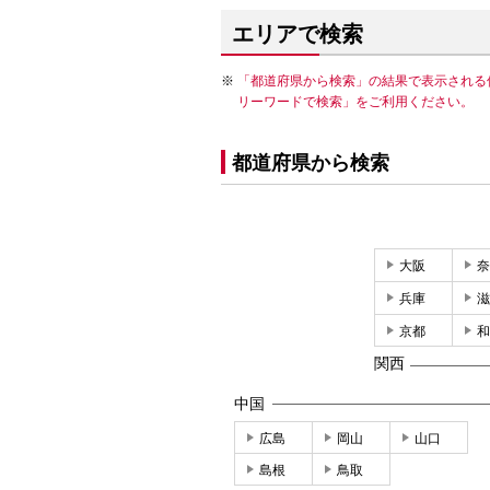
エリアで検索
「都道府県から検索」の結果で表示される
リーワードで検索」をご利用ください。
都道府県から検索
大阪
奈
兵庫
滋
京都
和
関西
中国
広島
岡山
山口
島根
鳥取