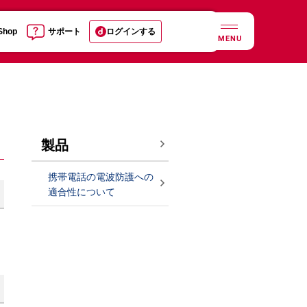
 Shop
サポート
ログインする
MENU
製品
携帯電話の電波防護への
適合性について