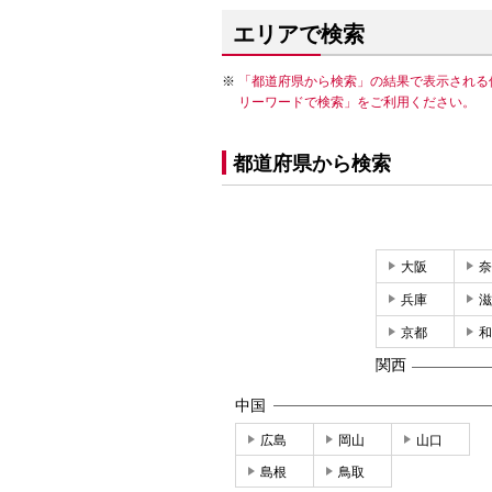
エリアで検索
「都道府県から検索」の結果で表示される
リーワードで検索」をご利用ください。
都道府県から検索
大阪
奈
兵庫
滋
京都
和
関西
中国
広島
岡山
山口
島根
鳥取