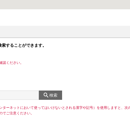
検索することができます。
確認ください。
検索
ンターネットにおいて使ってはいけないとされる漢字や記号）を使用しますと、次
のでご注意ください。