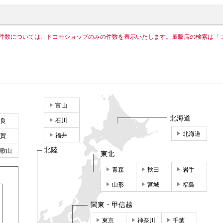
件数については、ドコモショップのみの件数を表示いたします。量販店の検索は「
富山
北海道
石川
良
北海道
福井
賀
北陸
歌山
東北
青森
秋田
岩手
山形
宮城
福島
関東・甲信越
東京
神奈川
千葉