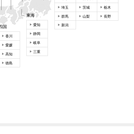
埼玉
茨城
栃木
東海
群馬
山梨
長野
愛知
新潟
四国
静岡
香川
岐阜
愛媛
三重
高知
徳島