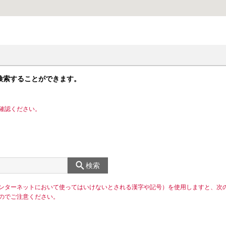
検索することができます。
確認ください。
検索
ンターネットにおいて使ってはいけないとされる漢字や記号）を使用しますと、次
のでご注意ください。