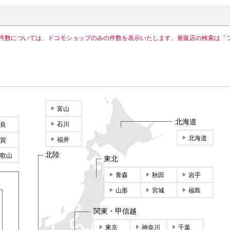
件数については、ドコモショップのみの件数を表示いたします。量販店の検索は「
富山
北海道
石川
良
北海道
福井
賀
北陸
歌山
東北
青森
秋田
岩手
山形
宮城
福島
関東・甲信越
東京
神奈川
千葉