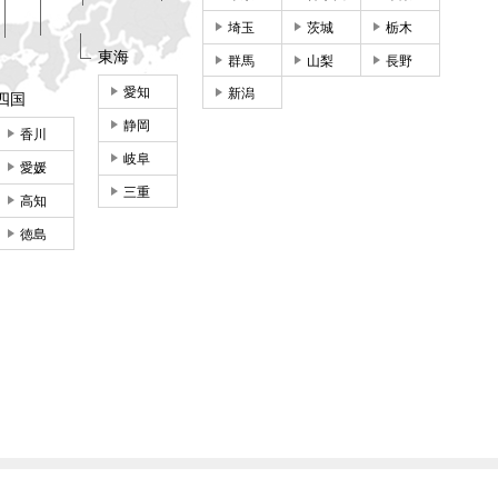
埼玉
茨城
栃木
東海
群馬
山梨
長野
愛知
新潟
四国
静岡
香川
岐阜
愛媛
三重
高知
徳島