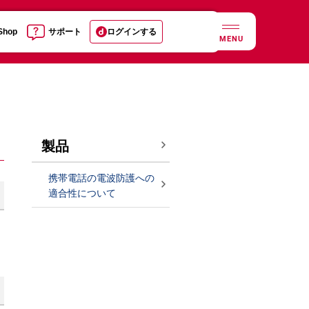
 Shop
サポート
ログインする
MENU
製品
携帯電話の電波防護への
適合性について