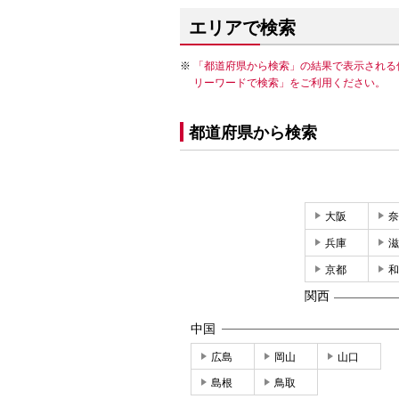
エリアで検索
「都道府県から検索」の結果で表示される
リーワードで検索」をご利用ください。
都道府県から検索
大阪
奈
兵庫
滋
京都
和
関西
中国
広島
岡山
山口
島根
鳥取