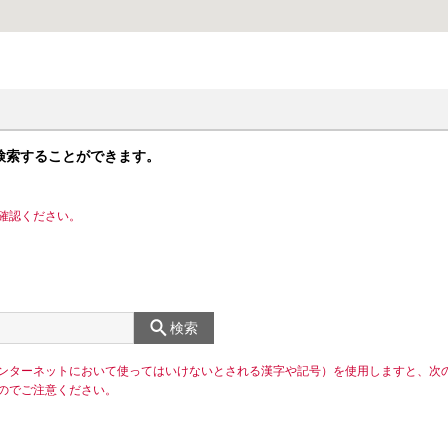
検索することができます。
確認ください。
検索
ンターネットにおいて使ってはいけないとされる漢字や記号）を使用しますと、次
のでご注意ください。