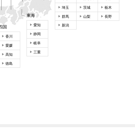
埼玉
茨城
栃木
東海
群馬
山梨
長野
愛知
新潟
四国
静岡
香川
岐阜
愛媛
三重
高知
徳島