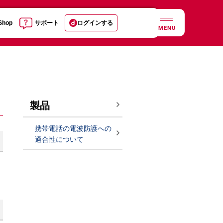
 Shop
サポート
ログインする
MENU
製品
携帯電話の電波防護への
適合性について