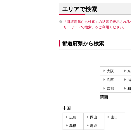
エリアで検索
「都道府県から検索」の結果で表示される
リーワードで検索」をご利用ください。
都道府県から検索
大阪
奈
兵庫
滋
京都
和
関西
中国
広島
岡山
山口
島根
鳥取