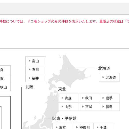
件数については、ドコモショップのみの件数を表示いたします。量販店の検索は「
富山
北海道
石川
良
北海道
福井
賀
北陸
歌山
東北
青森
秋田
岩手
山形
宮城
福島
関東・甲信越
東京
神奈川
千葉