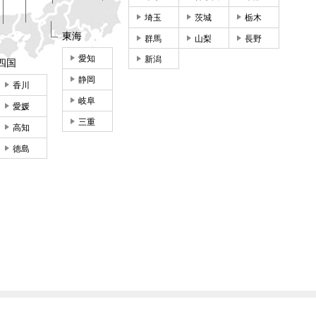
埼玉
茨城
栃木
東海
群馬
山梨
長野
愛知
新潟
四国
静岡
香川
岐阜
愛媛
三重
高知
徳島