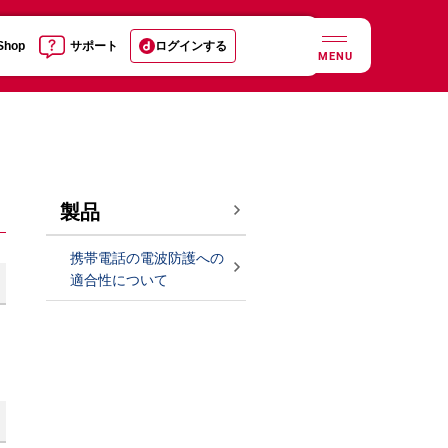
 Shop
サポート
ログインする
MENU
製品
携帯電話の電波防護への
適合性について