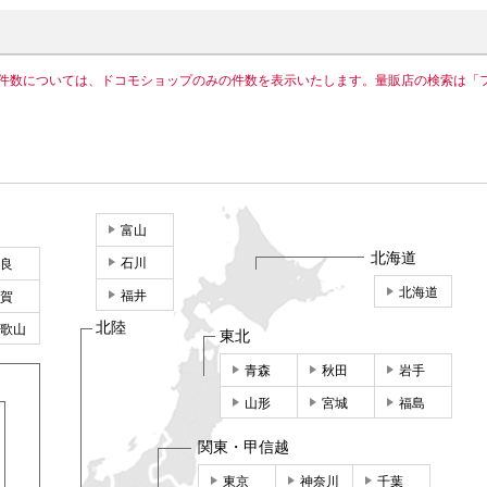
件数については、ドコモショップのみの件数を表示いたします。量販店の検索は「
富山
北海道
石川
良
北海道
福井
賀
北陸
歌山
東北
青森
秋田
岩手
山形
宮城
福島
関東・甲信越
東京
神奈川
千葉