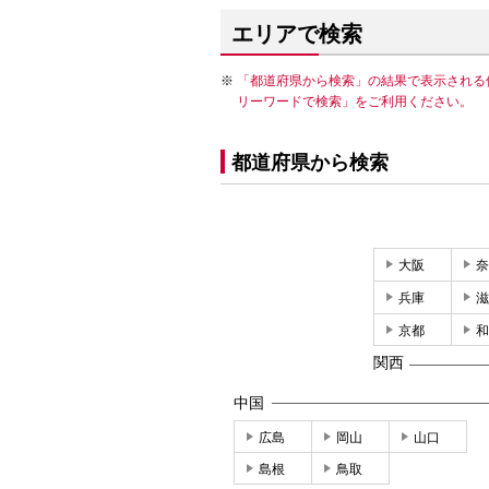
エリアで検索
「都道府県から検索」の結果で表示される
リーワードで検索」をご利用ください。
都道府県から検索
大阪
奈
兵庫
滋
京都
和
関西
中国
広島
岡山
山口
島根
鳥取