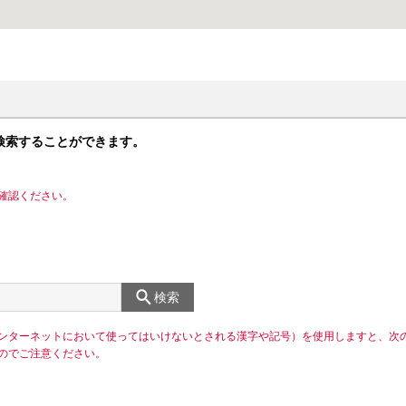
検索することができます。
確認ください。
検索
ンターネットにおいて使ってはいけないとされる漢字や記号）を使用しますと、次
のでご注意ください。