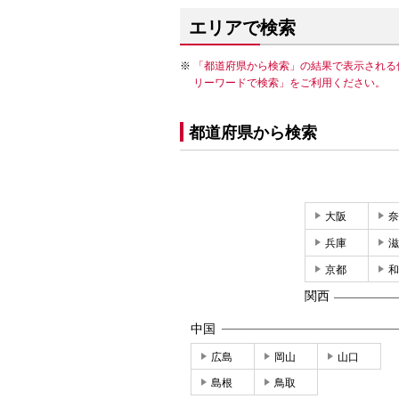
エリアで検索
「都道府県から検索」の結果で表示される
リーワードで検索」をご利用ください。
都道府県から検索
大阪
奈
兵庫
滋
京都
和
関西
中国
広島
岡山
山口
島根
鳥取