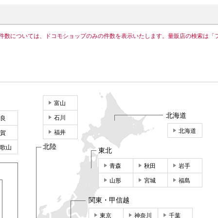
件数については、ドコモショップのみの件数を表示いたします。量販店の検索は「
富山
北海道
石川
良
北海道
福井
賀
北陸
歌山
東北
青森
秋田
岩手
山形
宮城
福島
関東・甲信越
東京
神奈川
千葉