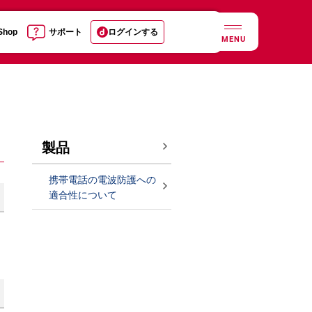
 Shop
サポート
ログインする
MENU
製品
携帯電話の電波防護への
適合性について