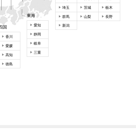
埼玉
茨城
栃木
東海
群馬
山梨
長野
愛知
新潟
四国
静岡
香川
岐阜
愛媛
三重
高知
徳島