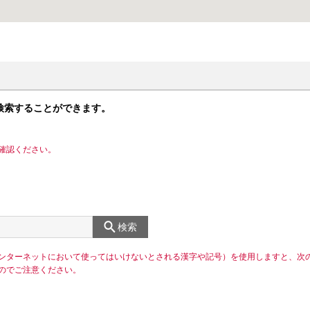
検索することができます。
確認ください。
検索
ンターネットにおいて使ってはいけないとされる漢字や記号）を使用しますと、次
のでご注意ください。