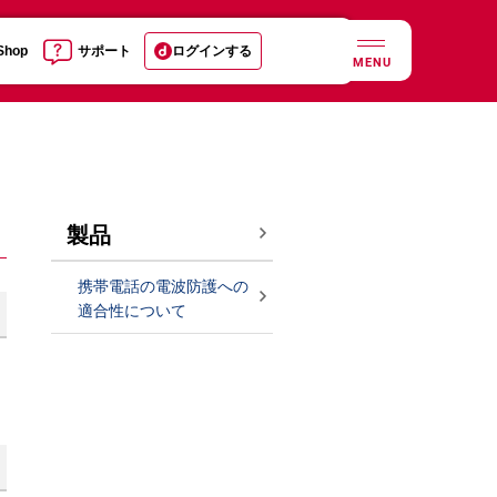
 Shop
サポート
ログインする
MENU
製品
携帯電話の電波防護への
適合性について