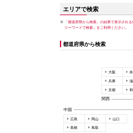
エリアで検索
「都道府県から検索」の結果で表示される
リーワードで検索」をご利用ください。
都道府県から検索
大阪
奈
兵庫
滋
京都
和
関西
中国
広島
岡山
山口
島根
鳥取