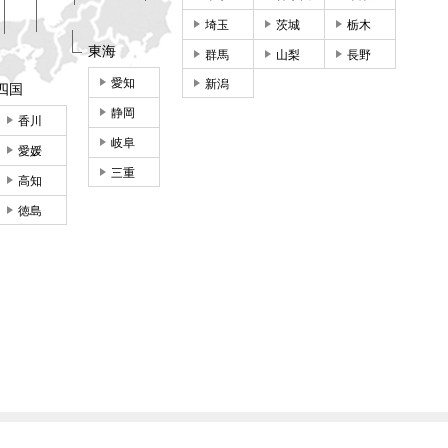
埼玉
茨城
栃木
東海
群馬
山梨
長野
愛知
新潟
四国
静岡
香川
岐阜
愛媛
三重
高知
徳島