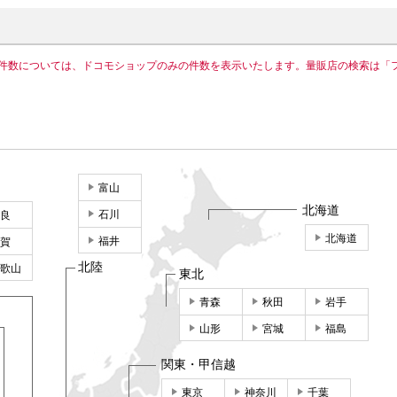
件数については、ドコモショップのみの件数を表示いたします。量販店の検索は「
富山
北海道
石川
良
北海道
福井
賀
北陸
歌山
東北
青森
秋田
岩手
山形
宮城
福島
関東・甲信越
東京
神奈川
千葉