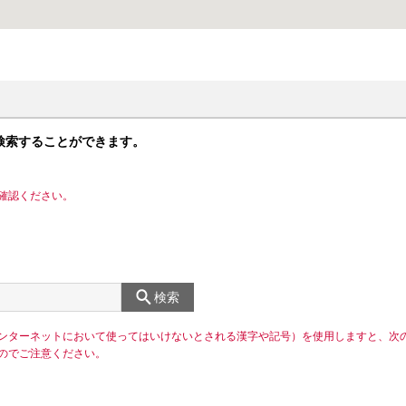
検索することができます。
確認ください。
検索
ンターネットにおいて使ってはいけないとされる漢字や記号）を使用しますと、次
のでご注意ください。