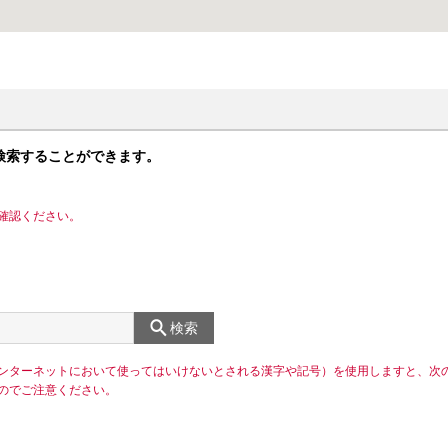
検索することができます。
確認ください。
検索
ンターネットにおいて使ってはいけないとされる漢字や記号）を使用しますと、次
のでご注意ください。