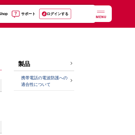
 Shop
サポート
ログインする
MENU
製品
携帯電話の電波防護への
適合性について