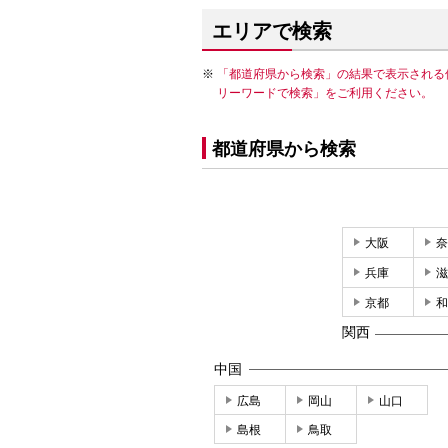
エリアで検索
「都道府県から検索」の結果で表示される
リーワードで検索」をご利用ください。
都道府県から検索
大阪
奈
兵庫
滋
京都
和
関西
中国
広島
岡山
山口
島根
鳥取