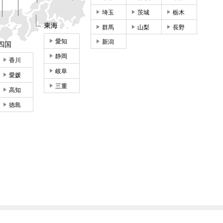
埼玉
茨城
栃木
東海
群馬
山梨
長野
愛知
新潟
四国
静岡
香川
岐阜
愛媛
三重
高知
徳島