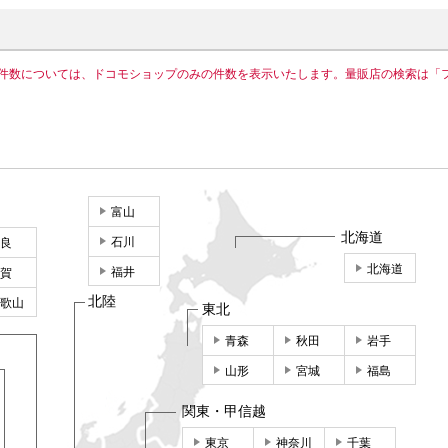
件数については、ドコモショップのみの件数を表示いたします。量販店の検索は「
富山
北海道
石川
良
北海道
福井
賀
北陸
歌山
東北
青森
秋田
岩手
山形
宮城
福島
関東・甲信越
東京
神奈川
千葉