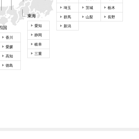
埼玉
茨城
栃木
東海
群馬
山梨
長野
愛知
新潟
四国
静岡
香川
岐阜
愛媛
三重
高知
徳島