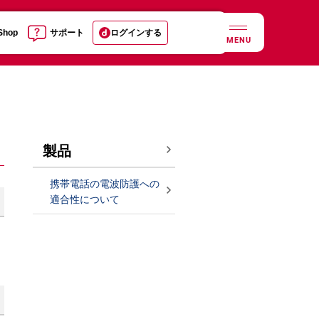
 Shop
サポート
ログインする
MENU
製品
携帯電話の電波防護への
適合性について