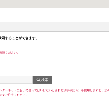
検索することができます。
確認ください。
検索
ンターネットにおいて使ってはいけないとされる漢字や記号）を使用しますと、次
のでご注意ください。