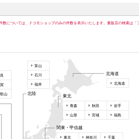
件数については、ドコモショップのみの件数を表示いたします。量販店の検索は「
富山
北海道
石川
良
北海道
福井
賀
北陸
歌山
東北
青森
秋田
岩手
山形
宮城
福島
関東・甲信越
東京
神奈川
千葉