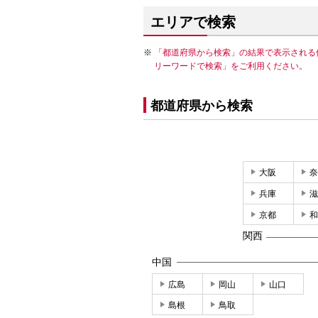
エリアで検索
「都道府県から検索」の結果で表示される
リーワードで検索」をご利用ください。
都道府県から検索
大阪
奈
兵庫
滋
京都
和
関西
中国
広島
岡山
山口
島根
鳥取