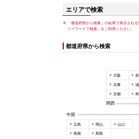
エリアで検索
「都道府県から検索」の結果で表示される
リーワードで検索」をご利用ください。
都道府県から検索
大阪
奈
兵庫
滋
京都
和
関西
中国
広島
岡山
山口
島根
鳥取