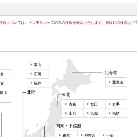
件数については、ドコモショップのみの件数を表示いたします。量販店の検索は「
富山
北海道
石川
良
北海道
福井
賀
北陸
歌山
東北
青森
秋田
岩手
山形
宮城
福島
関東・甲信越
東京
神奈川
千葉