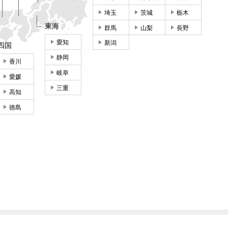
埼玉
茨城
栃木
東海
群馬
山梨
長野
愛知
新潟
四国
静岡
香川
岐阜
愛媛
三重
高知
徳島