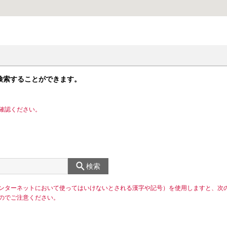
検索することができます。
確認ください。
検索
ンターネットにおいて使ってはいけないとされる漢字や記号）を使用しますと、次
のでご注意ください。