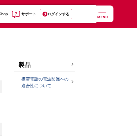
 Shop
サポート
ログインする
MENU
製品
携帯電話の電波防護への
適合性について