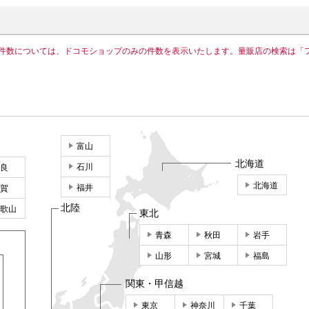
件数については、ドコモショップのみの件数を表示いたします。量販店の検索は「
富山
北海道
石川
良
北海道
福井
賀
北陸
歌山
東北
青森
秋田
岩手
山形
宮城
福島
関東・甲信越
東京
神奈川
千葉