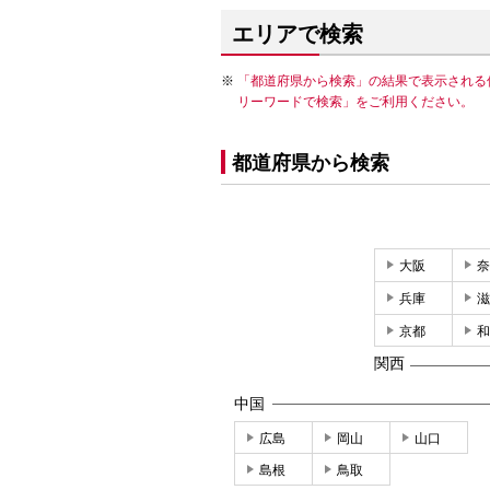
エリアで検索
「都道府県から検索」の結果で表示される
リーワードで検索」をご利用ください。
都道府県から検索
大阪
奈
兵庫
滋
京都
和
関西
中国
広島
岡山
山口
島根
鳥取