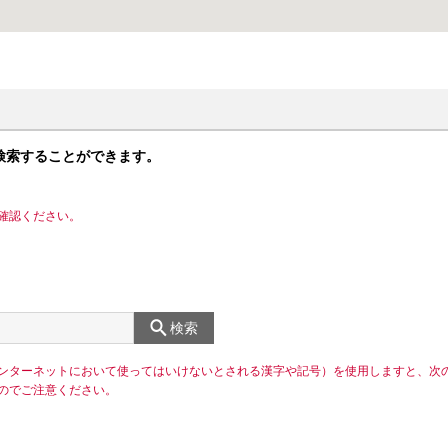
検索することができます。
確認ください。
検索
ンターネットにおいて使ってはいけないとされる漢字や記号）を使用しますと、次
のでご注意ください。