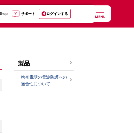
 Shop
サポート
ログインする
MENU
製品
携帯電話の電波防護への
適合性について