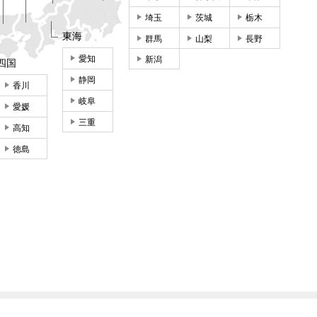
埼玉
茨城
栃木
東海
群馬
山梨
長野
愛知
新潟
四国
静岡
香川
岐阜
愛媛
三重
高知
徳島