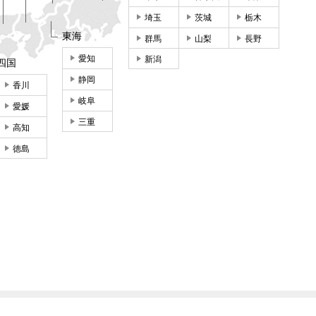
埼玉
茨城
栃木
東海
群馬
山梨
長野
愛知
新潟
四国
静岡
香川
岐阜
愛媛
三重
高知
徳島