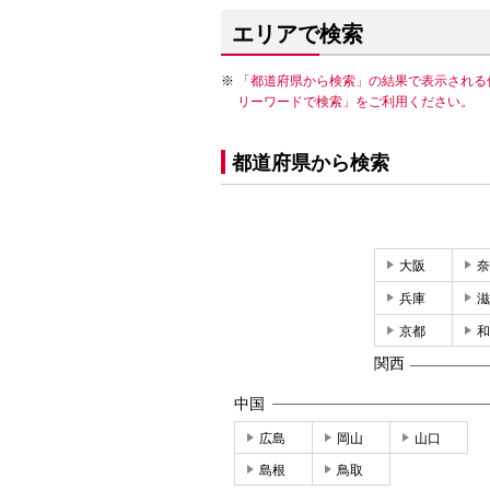
エリアで検索
「都道府県から検索」の結果で表示される
リーワードで検索」をご利用ください。
都道府県から検索
大阪
奈
兵庫
滋
京都
和
関西
中国
広島
岡山
山口
島根
鳥取