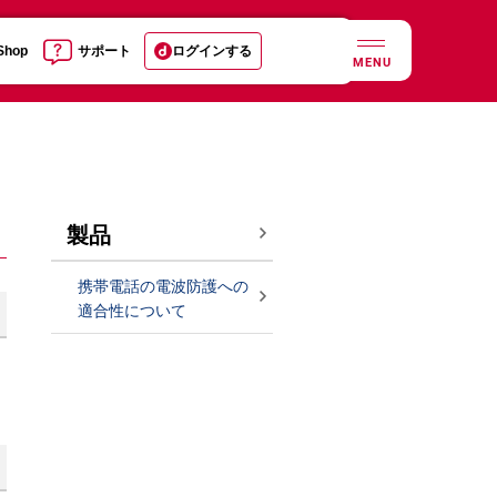
 Shop
サポート
ログインする
MENU
製品
携帯電話の電波防護への
適合性について