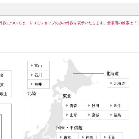
件数については、ドコモショップのみの件数を表示いたします。量販店の検索は「
富山
北海道
石川
良
北海道
福井
賀
北陸
歌山
東北
青森
秋田
岩手
山形
宮城
福島
関東・甲信越
東京
神奈川
千葉