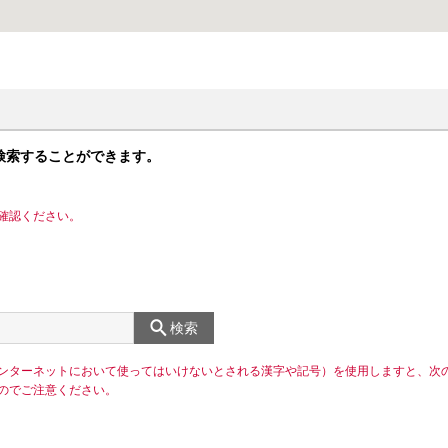
検索することができます。
確認ください。
検索
ンターネットにおいて使ってはいけないとされる漢字や記号）を使用しますと、次
のでご注意ください。