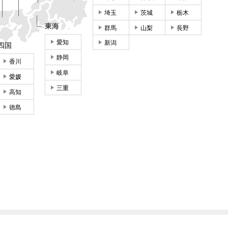
埼玉
茨城
栃木
東海
群馬
山梨
長野
愛知
新潟
四国
静岡
香川
岐阜
愛媛
三重
高知
徳島