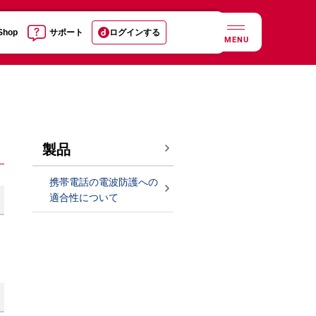
 Shop
サポート
ログインする
MENU
製品
携帯電話の電波防護への
適合性について