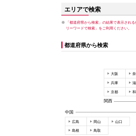
エリアで検索
「都道府県から検索」の結果で表示される
リーワードで検索」をご利用ください。
都道府県から検索
大阪
奈
兵庫
滋
京都
和
関西
中国
広島
岡山
山口
島根
鳥取