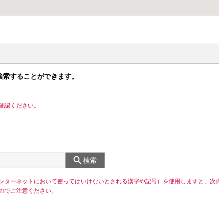
検索することができます。
確認ください。
検索
ンターネットにおいて使ってはいけないとされる漢字や記号）を使用しますと、次
のでご注意ください。