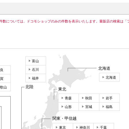
件数については、ドコモショップのみの件数を表示いたします。量販店の検索は「
富山
北海道
石川
良
北海道
福井
賀
北陸
歌山
東北
青森
秋田
岩手
山形
宮城
福島
関東・甲信越
東京
神奈川
千葉