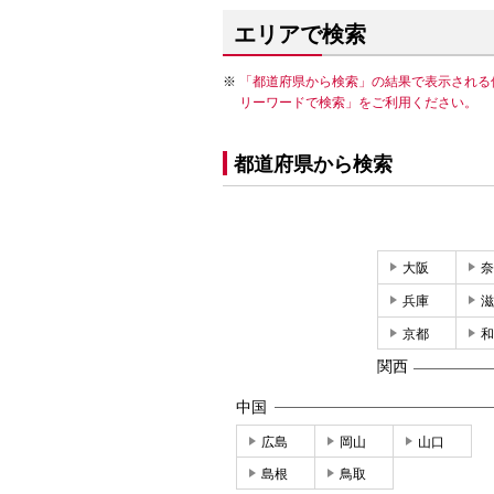
エリアで検索
「都道府県から検索」の結果で表示される
リーワードで検索」をご利用ください。
都道府県から検索
大阪
奈
兵庫
滋
京都
和
関西
中国
広島
岡山
山口
島根
鳥取