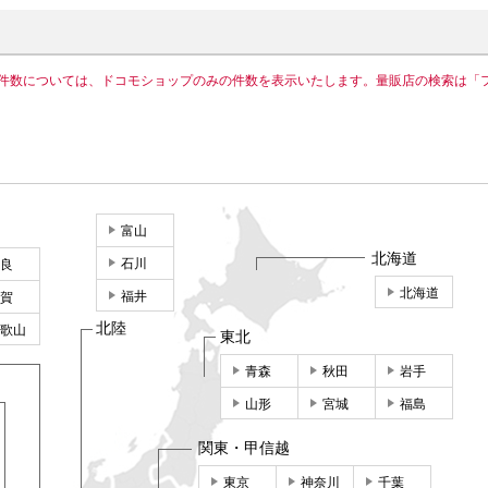
件数については、ドコモショップのみの件数を表示いたします。量販店の検索は「
富山
北海道
石川
良
北海道
福井
賀
北陸
歌山
東北
青森
秋田
岩手
山形
宮城
福島
関東・甲信越
東京
神奈川
千葉