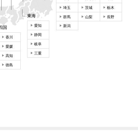
埼玉
茨城
栃木
東海
群馬
山梨
長野
愛知
新潟
四国
静岡
香川
岐阜
愛媛
三重
高知
徳島