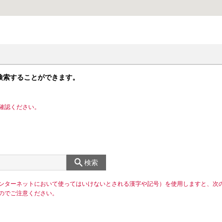
検索することができます。
確認ください。
検索
ンターネットにおいて使ってはいけないとされる漢字や記号）を使用しますと、次
のでご注意ください。