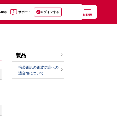
 Shop
サポート
ログインする
MENU
製品
携帯電話の電波防護への
適合性について