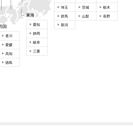
埼玉
茨城
栃木
東海
群馬
山梨
長野
愛知
新潟
四国
静岡
香川
岐阜
愛媛
三重
高知
徳島