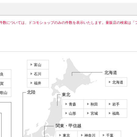
件数については、ドコモショップのみの件数を表示いたします。量販店の検索は「
富山
北海道
石川
良
北海道
福井
賀
北陸
歌山
東北
青森
秋田
岩手
山形
宮城
福島
関東・甲信越
東京
神奈川
千葉