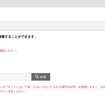
検索することができます。
確認ください。
検索
ンターネットにおいて使ってはいけないとされる漢字や記号）を使用しますと、次
のでご注意ください。