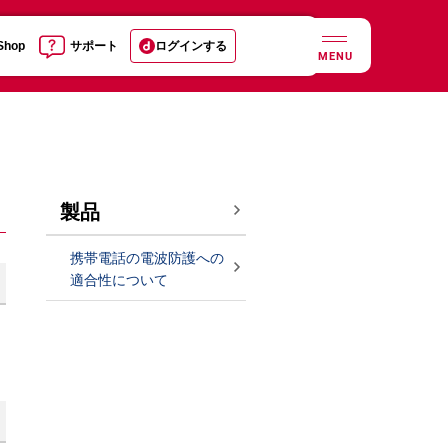
 Shop
サポート
ログインする
MENU
製品
携帯電話の電波防護への
適合性について