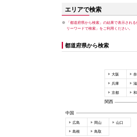
エリアで検索
「都道府県から検索」の結果で表示される
リーワードで検索」をご利用ください。
都道府県から検索
大阪
奈
兵庫
滋
京都
和
関西
中国
広島
岡山
山口
島根
鳥取