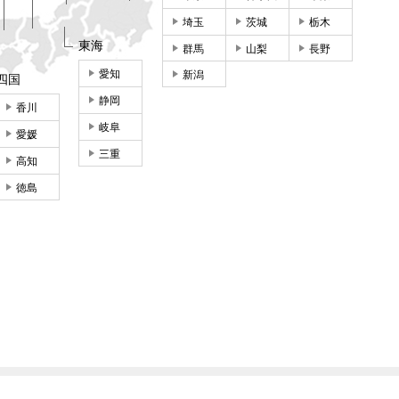
埼玉
茨城
栃木
東海
群馬
山梨
長野
愛知
新潟
四国
静岡
香川
岐阜
愛媛
三重
高知
徳島