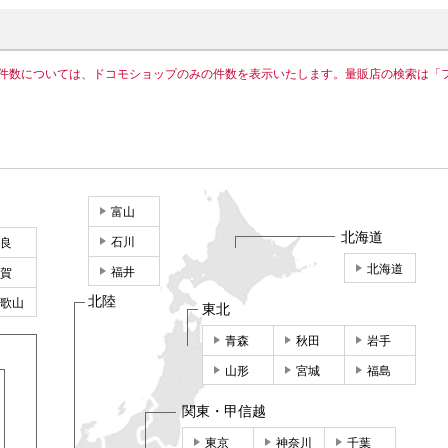
件数については、ドコモショップのみの件数を表示いたします。量販店の検索は「
富山
北海道
石川
良
北海道
福井
賀
北陸
歌山
東北
青森
秋田
岩手
山形
宮城
福島
関東・甲信越
東京
神奈川
千葉