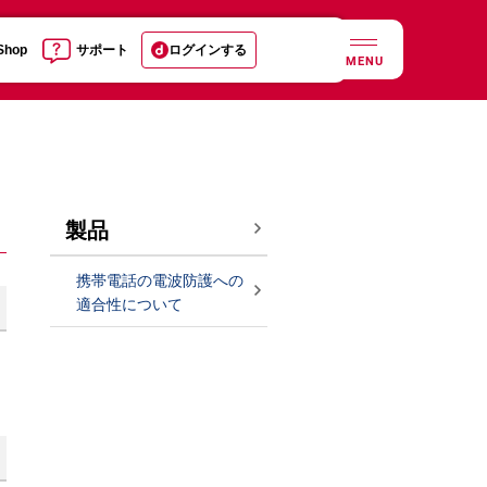
 Shop
サポート
ログインする
MENU
製品
携帯電話の電波防護への
適合性について