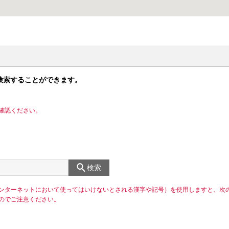
検索することができます。
確認ください。
検索
ンターネットにおいて使ってはいけないとされる漢字や記号）を使用しますと、次
のでご注意ください。