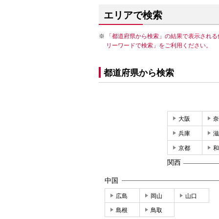
エリアで検索
「都道府県から検索」の結果で表示される
リーワードで検索」をご利用ください。
都道府県から検索
大阪
奈
兵庫
滋
京都
和
関西
中国
広島
岡山
山口
島根
鳥取