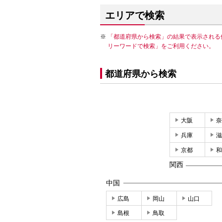
エリアで検索
「都道府県から検索」の結果で表示される
リーワードで検索」をご利用ください。
都道府県から検索
大阪
奈
兵庫
滋
京都
和
関西
中国
広島
岡山
山口
島根
鳥取