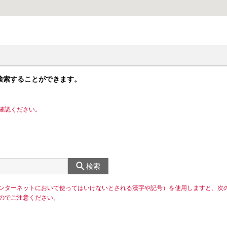
検索することができます。
確認ください。
検索
ンターネットにおいて使ってはいけないとされる漢字や記号）を使用しますと、次
のでご注意ください。