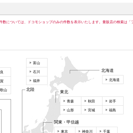
件数については、ドコモショップのみの件数を表示いたします。量販店の検索は「
富山
北海道
石川
良
北海道
福井
賀
北陸
歌山
東北
青森
秋田
岩手
山形
宮城
福島
関東・甲信越
東京
神奈川
千葉