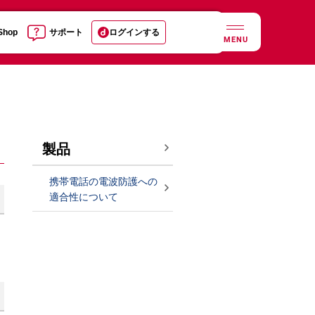
 Shop
サポート
ログインする
MENU
製品
携帯電話の電波防護への
適合性について