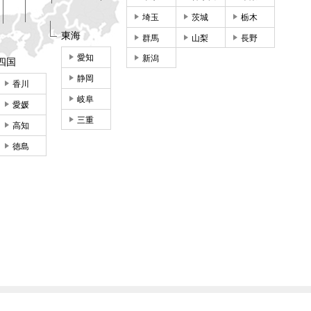
埼玉
茨城
栃木
東海
群馬
山梨
長野
愛知
新潟
四国
静岡
香川
岐阜
愛媛
三重
高知
徳島