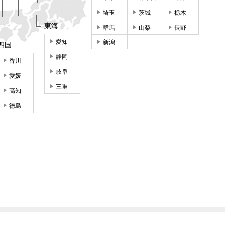
埼玉
茨城
栃木
東海
群馬
山梨
長野
愛知
新潟
四国
静岡
香川
岐阜
愛媛
三重
高知
徳島