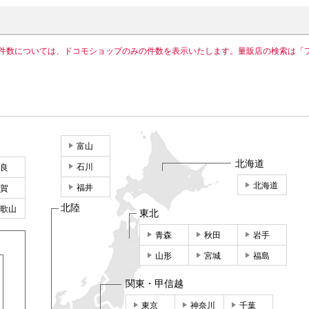
件数については、ドコモショップのみの件数を表示いたします。量販店の検索は「
富山
北海道
石川
良
北海道
福井
賀
北陸
歌山
東北
青森
秋田
岩手
山形
宮城
福島
関東・甲信越
東京
神奈川
千葉