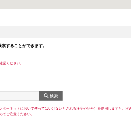
検索することができます。
確認ください。
検索
ンターネットにおいて使ってはいけないとされる漢字や記号）を使用しますと、次
のでご注意ください。