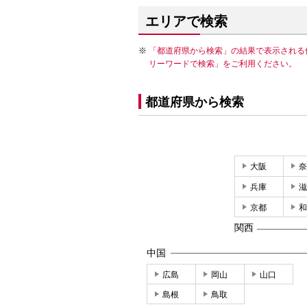
エリアで検索
「都道府県から検索」の結果で表示される
リーワードで検索」をご利用ください。
都道府県から検索
大阪
奈
兵庫
滋
京都
和
関西
中国
広島
岡山
山口
島根
鳥取