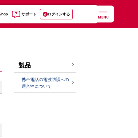
 Shop
サポート
ログインする
MENU
製品
携帯電話の電波防護への
適合性について