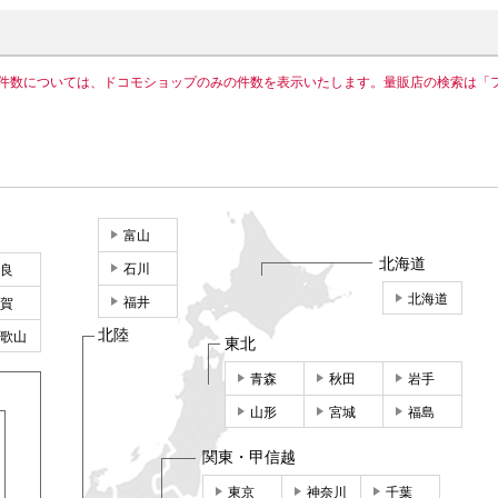
件数については、ドコモショップのみの件数を表示いたします。量販店の検索は「
富山
北海道
石川
良
北海道
福井
賀
北陸
歌山
東北
青森
秋田
岩手
山形
宮城
福島
関東・甲信越
東京
神奈川
千葉