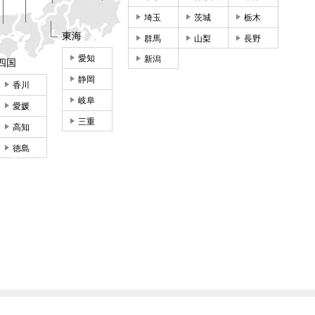
埼玉
茨城
栃木
東海
群馬
山梨
長野
愛知
新潟
四国
静岡
香川
岐阜
愛媛
三重
高知
徳島