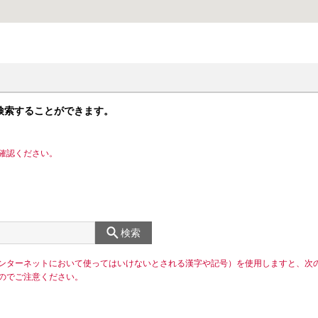
検索することができます。
確認ください。
検索
ンターネットにおいて使ってはいけないとされる漢字や記号）を使用しますと、次
のでご注意ください。