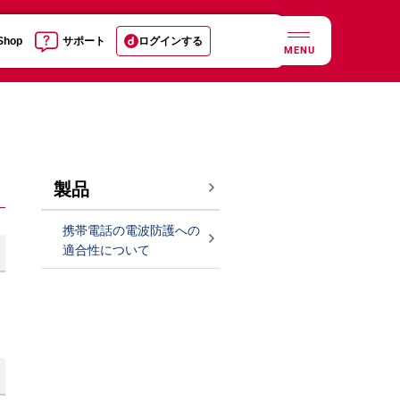
 Shop
サポート
ログインする
MENU
製品
携帯電話の電波防護への
適合性について