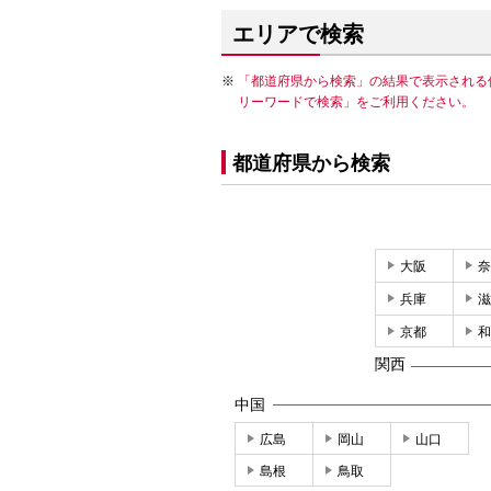
エリアで検索
「都道府県から検索」の結果で表示される
リーワードで検索」をご利用ください。
都道府県から検索
大阪
奈
兵庫
滋
京都
和
関西
中国
広島
岡山
山口
島根
鳥取