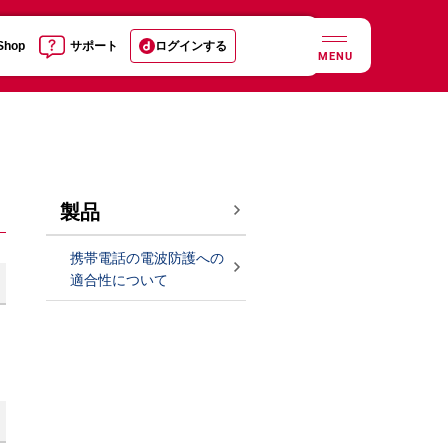
 Shop
サポート
ログインする
MENU
製品
携帯電話の電波防護への
適合性について