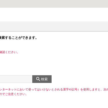
検索することができます。
確認ください。
検索
ンターネットにおいて使ってはいけないとされる漢字や記号）を使用しますと、次
のでご注意ください。