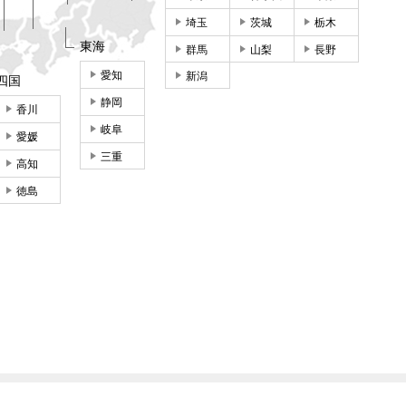
埼玉
茨城
栃木
東海
群馬
山梨
長野
愛知
新潟
四国
静岡
香川
岐阜
愛媛
三重
高知
徳島