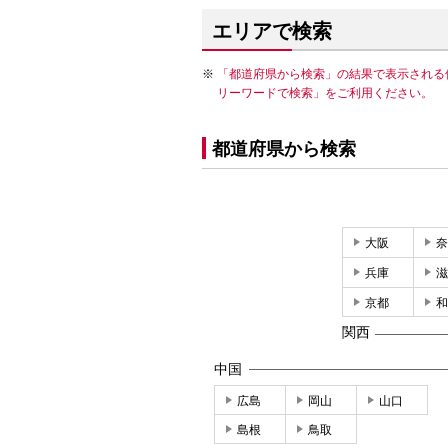
エリアで検索
「都道府県から検索」の結果で表示される
リーワードで検索」をご利用ください。
都道府県から検索
大阪
奈
兵庫
滋
京都
和
関西
中国
広島
岡山
山口
島根
鳥取