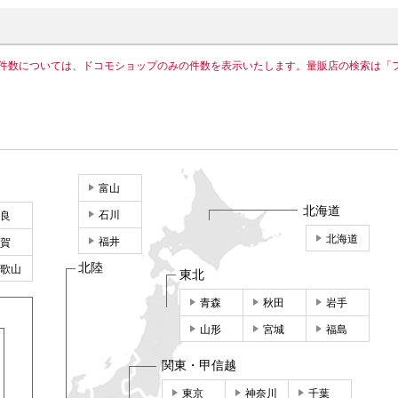
件数については、ドコモショップのみの件数を表示いたします。量販店の検索は「
富山
北海道
石川
良
北海道
福井
賀
北陸
歌山
東北
青森
秋田
岩手
山形
宮城
福島
関東・甲信越
東京
神奈川
千葉