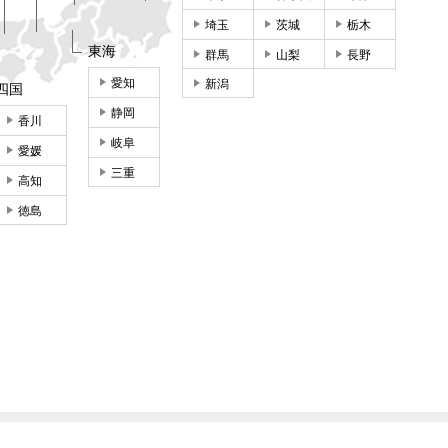
埼玉
茨城
栃木
東海
群馬
山梨
長野
愛知
新潟
四国
静岡
香川
岐阜
愛媛
三重
高知
徳島