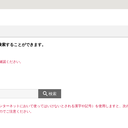
検索することができます。
確認ください。
検索
ンターネットにおいて使ってはいけないとされる漢字や記号）を使用しますと、次
のでご注意ください。