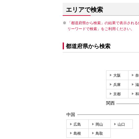
エリアで検索
「都道府県から検索」の結果で表示される
リーワードで検索」をご利用ください。
都道府県から検索
大阪
奈
兵庫
滋
京都
和
関西
中国
広島
岡山
山口
島根
鳥取