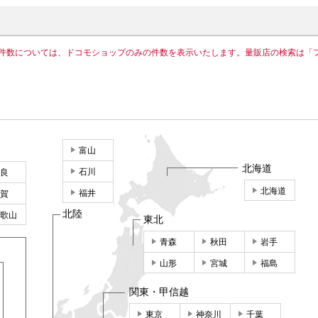
件数については、ドコモショップのみの件数を表示いたします。量販店の検索は「
富山
北海道
石川
良
北海道
福井
賀
北陸
歌山
東北
青森
秋田
岩手
山形
宮城
福島
関東・甲信越
東京
神奈川
千葉