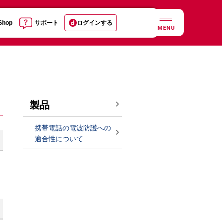
 Shop
サポート
ログインする
MENU
製品
携帯電話の電波防護への
適合性について