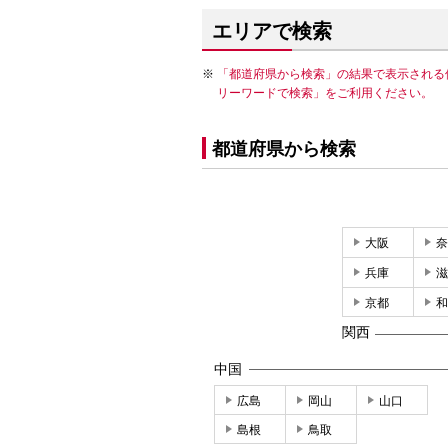
エリアで検索
「都道府県から検索」の結果で表示される
リーワードで検索」をご利用ください。
都道府県から検索
大阪
奈
兵庫
滋
京都
和
関西
中国
広島
岡山
山口
島根
鳥取