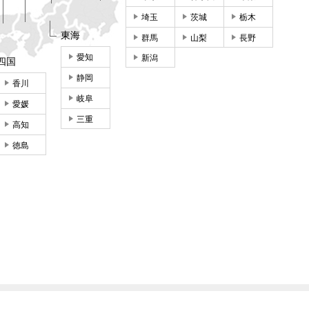
埼玉
茨城
栃木
東海
群馬
山梨
長野
愛知
新潟
四国
静岡
香川
岐阜
愛媛
三重
高知
徳島