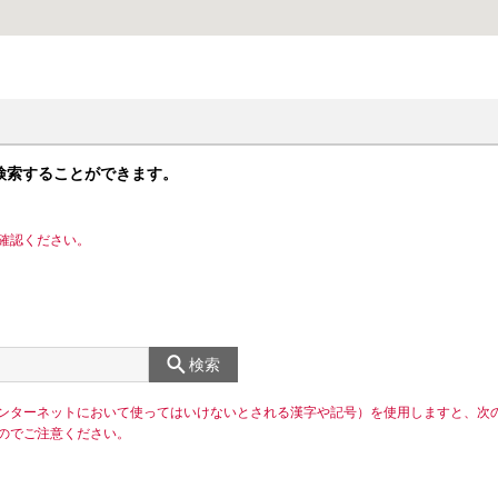
検索することができます。
確認ください。
検索
ンターネットにおいて使ってはいけないとされる漢字や記号）を使用しますと、次
のでご注意ください。