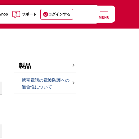
 Shop
サポート
ログインする
MENU
製品
携帯電話の電波防護への
適合性について