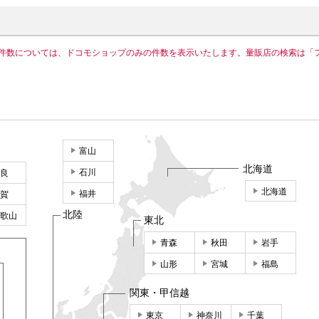
件数については、ドコモショップのみの件数を表示いたします。量販店の検索は「
富山
北海道
石川
良
北海道
福井
賀
北陸
歌山
東北
青森
秋田
岩手
山形
宮城
福島
関東・甲信越
東京
神奈川
千葉