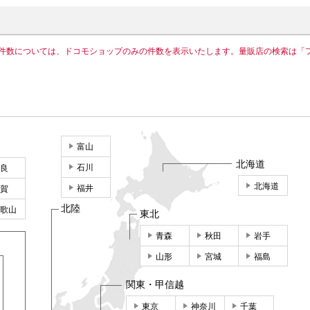
件数については、ドコモショップのみの件数を表示いたします。量販店の検索は「
富山
北海道
石川
良
北海道
福井
賀
北陸
歌山
東北
青森
秋田
岩手
山形
宮城
福島
関東・甲信越
東京
神奈川
千葉