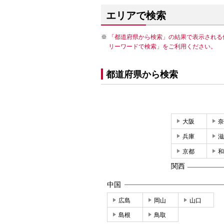
エリアで検索
「都道府県から検索」の結果で表示される
リーワードで検索」をご利用ください。
都道府県から検索
大阪
奈
兵庫
滋
京都
和
関西
中国
広島
岡山
山口
島根
鳥取