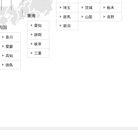
埼玉
茨城
栃木
東海
群馬
山梨
長野
愛知
新潟
四国
静岡
香川
岐阜
愛媛
三重
高知
徳島