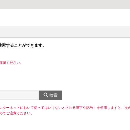
検索することができます。
確認ください。
検索
ンターネットにおいて使ってはいけないとされる漢字や記号）を使用しますと、次
のでご注意ください。