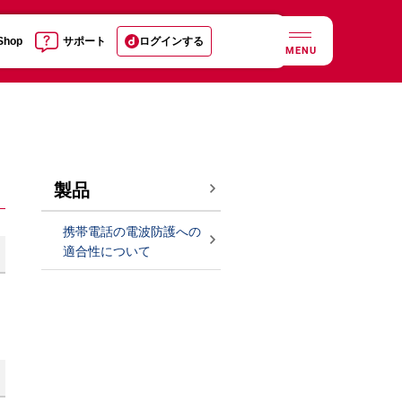
 Shop
サポート
ログインする
MENU
製品
携帯電話の電波防護への
適合性について