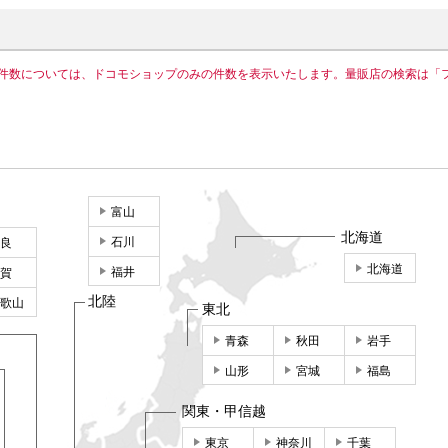
件数については、ドコモショップのみの件数を表示いたします。量販店の検索は「
富山
北海道
石川
良
北海道
福井
賀
北陸
歌山
東北
青森
秋田
岩手
山形
宮城
福島
関東・甲信越
東京
神奈川
千葉