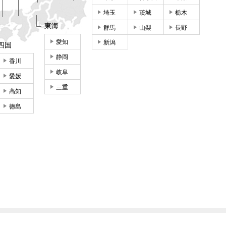
埼玉
茨城
栃木
東海
群馬
山梨
長野
愛知
新潟
四国
静岡
香川
岐阜
愛媛
三重
高知
徳島