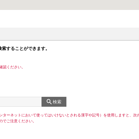
検索することができます。
確認ください。
検索
ンターネットにおいて使ってはいけないとされる漢字や記号）を使用しますと、次
のでご注意ください。