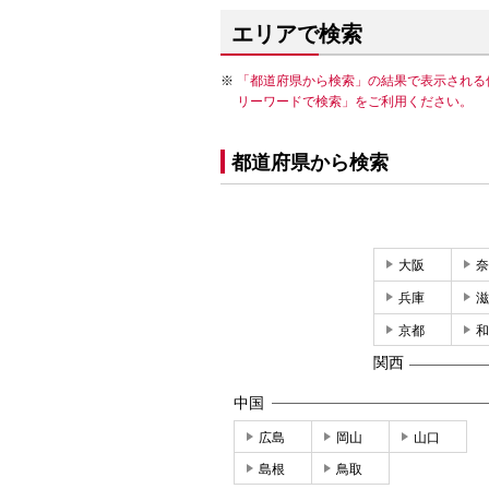
エリアで検索
「都道府県から検索」の結果で表示される
リーワードで検索」をご利用ください。
都道府県から検索
大阪
奈
兵庫
滋
京都
和
関西
中国
広島
岡山
山口
島根
鳥取