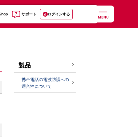
 Shop
サポート
ログインする
MENU
製品
携帯電話の電波防護への
適合性について