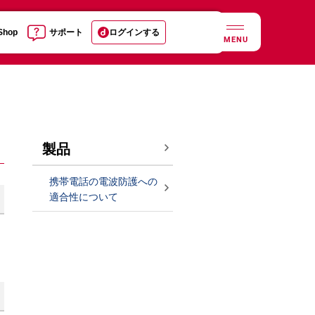
 Shop
サポート
ログインする
MENU
製品
携帯電話の電波防護への
適合性について