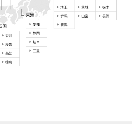
埼玉
茨城
栃木
東海
群馬
山梨
長野
愛知
新潟
四国
静岡
香川
岐阜
愛媛
三重
高知
徳島