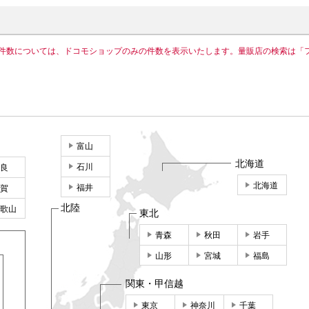
件数については、ドコモショップのみの件数を表示いたします。量販店の検索は「
富山
北海道
石川
良
北海道
福井
賀
北陸
歌山
東北
青森
秋田
岩手
山形
宮城
福島
関東・甲信越
東京
神奈川
千葉