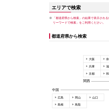
エリアで検索
「都道府県から検索」の結果で表示される
リーワードで検索」をご利用ください。
都道府県から検索
大阪
奈
兵庫
滋
京都
和
関西
中国
広島
岡山
山口
島根
鳥取