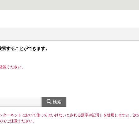
検索することができます。
確認ください。
検索
ンターネットにおいて使ってはいけないとされる漢字や記号）を使用しますと、次
のでご注意ください。