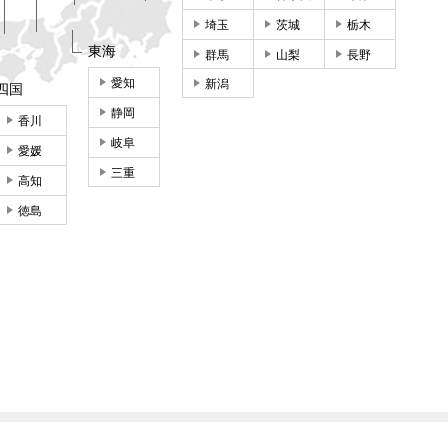
埼玉
茨城
栃木
東海
群馬
山梨
長野
愛知
新潟
四国
静岡
香川
岐阜
愛媛
三重
高知
徳島