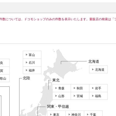
件数については、ドコモショップのみの件数を表示いたします。量販店の検索は「
富山
北海道
石川
良
北海道
福井
賀
北陸
歌山
東北
青森
秋田
岩手
山形
宮城
福島
関東・甲信越
東京
神奈川
千葉