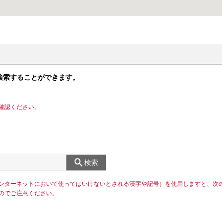
検索することができます。
確認ください。
検索
ンターネットにおいて使ってはいけないとされる漢字や記号）を使用しますと、次
のでご注意ください。