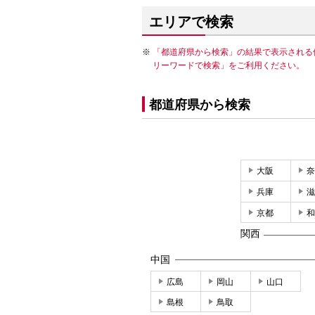
エリアで検索
「都道府県から検索」の結果で表示される
リーワードで検索」をご利用ください。
都道府県から検索
大阪
奈
兵庫
滋
京都
和
関西
中国
広島
岡山
山口
島根
鳥取