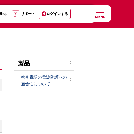
 Shop
サポート
ログインする
MENU
製品
携帯電話の電波防護への
適合性について