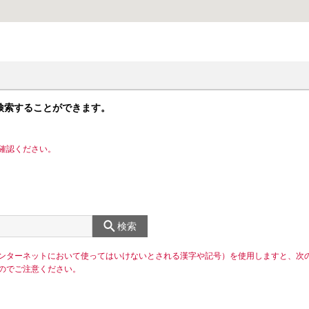
検索することができます。
確認ください。
検索
ンターネットにおいて使ってはいけないとされる漢字や記号）を使用しますと、次
のでご注意ください。