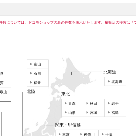
件数については、ドコモショップのみの件数を表示いたします。量販店の検索は「
富山
北海道
石川
良
北海道
福井
賀
北陸
歌山
東北
青森
秋田
岩手
山形
宮城
福島
関東・甲信越
東京
神奈川
千葉