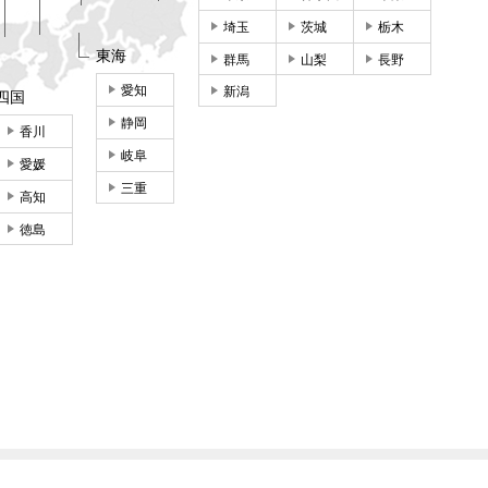
埼玉
茨城
栃木
東海
群馬
山梨
長野
愛知
新潟
四国
静岡
香川
岐阜
愛媛
三重
高知
徳島