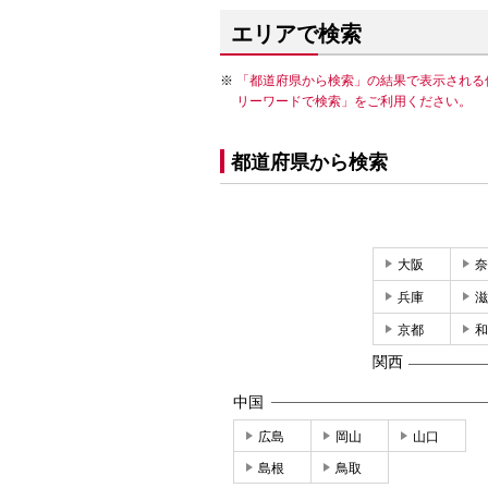
エリアで検索
「都道府県から検索」の結果で表示される
リーワードで検索」をご利用ください。
都道府県から検索
大阪
奈
兵庫
滋
京都
和
関西
中国
広島
岡山
山口
島根
鳥取