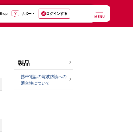
 Shop
サポート
ログインする
MENU
製品
携帯電話の電波防護への
適合性について