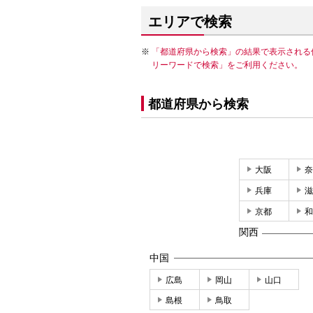
エリアで検索
「都道府県から検索」の結果で表示される
リーワードで検索」をご利用ください。
都道府県から検索
大阪
奈
兵庫
滋
京都
和
関西
中国
広島
岡山
山口
島根
鳥取