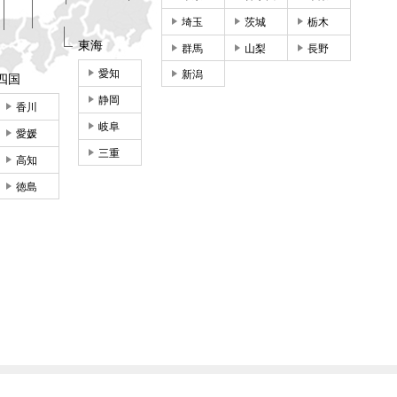
埼玉
茨城
栃木
東海
群馬
山梨
長野
愛知
新潟
四国
静岡
香川
岐阜
愛媛
三重
高知
徳島