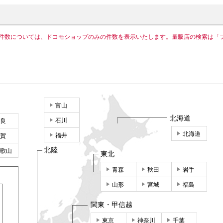
件数については、ドコモショップのみの件数を表示いたします。量販店の検索は「
富山
北海道
石川
良
北海道
福井
賀
北陸
歌山
東北
青森
秋田
岩手
山形
宮城
福島
関東・甲信越
東京
神奈川
千葉