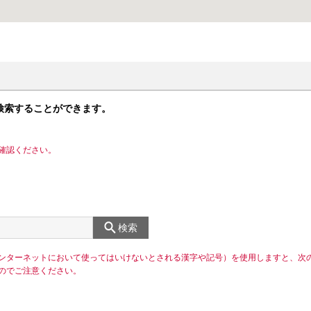
検索することができます。
確認ください。
検索
ンターネットにおいて使ってはいけないとされる漢字や記号）を使用しますと、次
のでご注意ください。