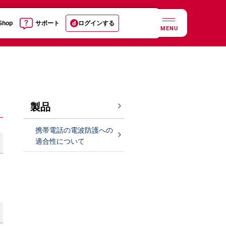
 Shop
サポート
ログインする
MENU
製品
携帯電話の電波防護への
適合性について